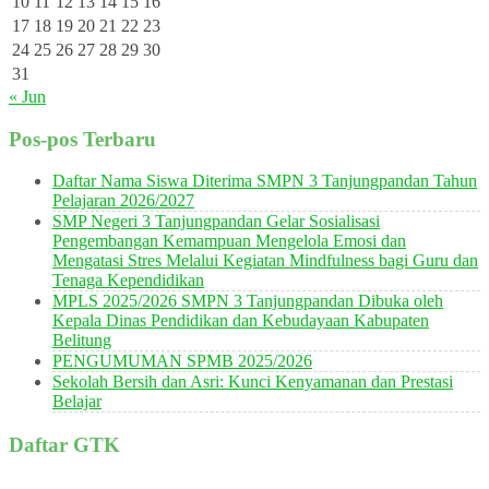
10
11
12
13
14
15
16
17
18
19
20
21
22
23
24
25
26
27
28
29
30
31
« Jun
Pos-pos Terbaru
Daftar Nama Siswa Diterima SMPN 3 Tanjungpandan Tahun
Pelajaran 2026/2027
SMP Negeri 3 Tanjungpandan Gelar Sosialisasi
Pengembangan Kemampuan Mengelola Emosi dan
Mengatasi Stres Melalui Kegiatan Mindfulness bagi Guru dan
Tenaga Kependidikan
MPLS 2025/2026 SMPN 3 Tanjungpandan Dibuka oleh
Kepala Dinas Pendidikan dan Kebudayaan Kabupaten
Belitung
PENGUMUMAN SPMB 2025/2026
Sekolah Bersih dan Asri: Kunci Kenyamanan dan Prestasi
Belajar
Daftar GTK