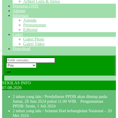
Artikel Guru & Siswa
Pengurus OSIS
Alumni
Informasi
Agenda
Pengumuman
Editorial
Galeri
Galeri Photo
Galeri Video
Download
SEKILAS INFO
07-08-2026
2 tahun yang lalu
/ Pendaftaran PPDB akan ditutup pada:
Jumat, 28 Juni 2024 pukul 11.00 WIB. Pengumuman
PPDB: Senin, 1 Juli 2024
2 tahun yang lalu
/ Selamat Hari kebangkitan Nasional – 20
Mei 2024