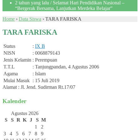
2 tahun yang lalu
/ Selamat Hari Pendidikan Nasional –
“Bergerak Bersama, Lanjutkan Merdeka Belajar”
Home
›
Data Siswa
›
TARA FARISKA
TARA FARISKA
Status
:
IX B
NISN
: 0068879143
Jenis Kelamin
: Perempuan
T.T.L
: Tanjungpandan, 4 Agustus 2006
Agama
: Islam
Mulai Masuk
: 15 Juli 2019
Alamat : Jl. Jend. Sudirman Rt.17/07
Kalender
Agustus 2026
S
S
R
K
J
S
M
1
2
3
4
5
6
7
8
9