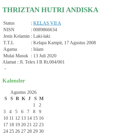
THRIZTAN HUTRI ANDISKA
Status
:
KELAS VII A
NISN
: 0089866634
Jenis Kelamin
: Laki-laki
T.T.L
: Kelapa Kampit, 17 Agustus 2008
Agama
: Islam
Mulai Masuk
: 13 Juli 2020
Alamat : Jl. Telex I B Rt.004/001
-
Kalender
Agustus 2026
S
S
R
K
J
S
M
1
2
3
4
5
6
7
8
9
10
11
12
13
14
15
16
17
18
19
20
21
22
23
24
25
26
27
28
29
30