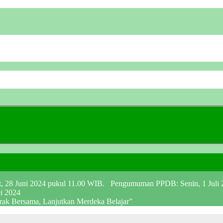
at, 28 Juni 2024 pukul 11.00 WIB. Pengumuman PPDB: Senin, 1 Juli
ei 2024
erak Bersama, Lanjutkan Merdeka Belajar”