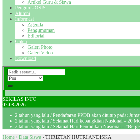
Artikel Guru & Siswa
Pengurus OSIS
Alumni
Informasi
Agenda
Pengumuman
Editorial
Galeri
Galeri Photo
Galeri Video
Download
SEKILAS INFO
07-08-2026
2 tahun yang lalu
/ Pendaftaran PPDB akan ditutup pada: Jum
2 tahun yang lalu
/ Selamat Hari kebangkitan Nasional – 20 M
2 tahun yang lalu
/ Selamat Hari Pendidikan Nasional – “Berg
Home
›
Data Siswa
›
THRIZTAN HUTRI ANDISKA