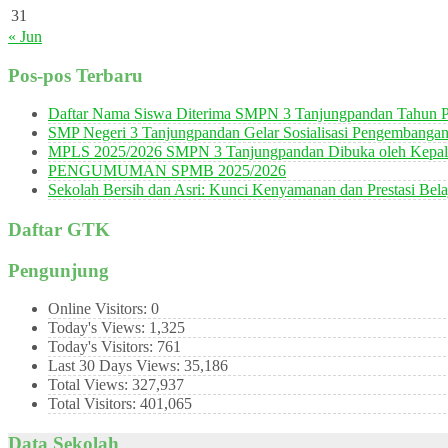
31
« Jun
Pos-pos Terbaru
Daftar Nama Siswa Diterima SMPN 3 Tanjungpandan Tahun P
SMP Negeri 3 Tanjungpandan Gelar Sosialisasi Pengembanga
MPLS 2025/2026 SMPN 3 Tanjungpandan Dibuka oleh Kepala
PENGUMUMAN SPMB 2025/2026
Sekolah Bersih dan Asri: Kunci Kenyamanan dan Prestasi Bela
Daftar GTK
Pengunjung
Online Visitors:
0
Today's Views:
1,325
Today's Visitors:
761
Last 30 Days Views:
35,186
Total Views:
327,937
Total Visitors:
401,065
Data Sekolah