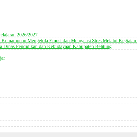
elajaran 2026/2027
n Kemampuan Mengelola Emosi dan Mengatasi Stres Melalui Kegiatan
 Dinas Pendidikan dan Kebudayaan Kabupaten Belitung
jar