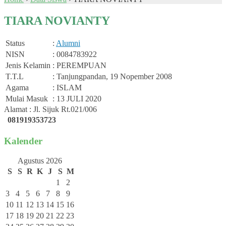
TIARA NOVIANTY
Status
:
Alumni
NISN
: 0084783922
Jenis Kelamin
: PEREMPUAN
T.T.L
: Tanjungpandan, 19 Nopember 2008
Agama
: ISLAM
Mulai Masuk
: 13 JULI 2020
Alamat : Jl. Sijuk Rt.021/006
081919353723
Kalender
Agustus 2026
S
S
R
K
J
S
M
1
2
3
4
5
6
7
8
9
10
11
12
13
14
15
16
17
18
19
20
21
22
23