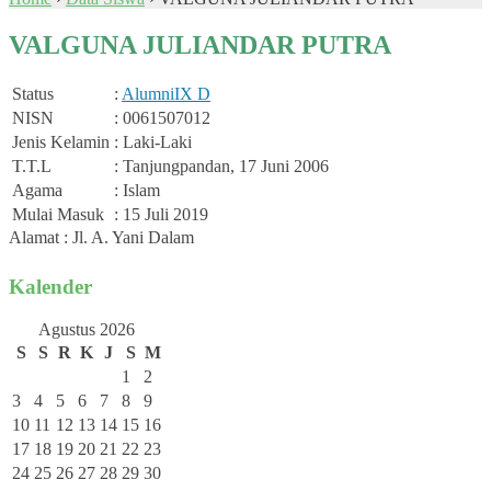
VALGUNA JULIANDAR PUTRA
Status
:
Alumni
IX D
NISN
: 0061507012
Jenis Kelamin
: Laki-Laki
T.T.L
: Tanjungpandan, 17 Juni 2006
Agama
: Islam
Mulai Masuk
: 15 Juli 2019
Alamat : Jl. A. Yani Dalam
Kalender
Agustus 2026
S
S
R
K
J
S
M
1
2
3
4
5
6
7
8
9
10
11
12
13
14
15
16
17
18
19
20
21
22
23
24
25
26
27
28
29
30