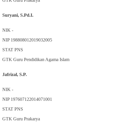
GTK
Guru Prakarya
Suryani, S.Pd.I.
NIK
-
NIP
198808012019032005
STAT
PNS
GTK
Guru Pendidikan Agama Islam
Jafrizal, S.P.
NIK
-
NIP
197607122014071001
STAT
PNS
GTK
Guru Prakarya