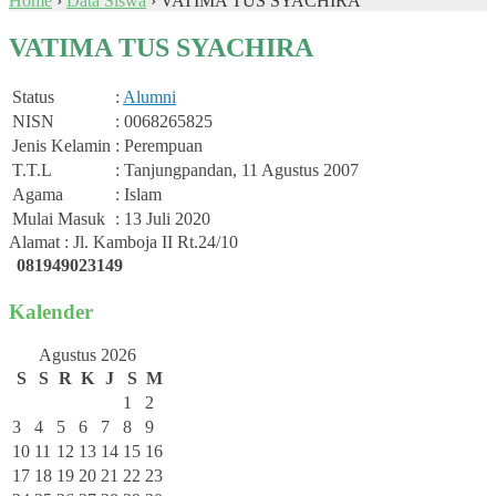
Home
›
Data Siswa
›
VATIMA TUS SYACHIRA
VATIMA TUS SYACHIRA
Status
:
Alumni
NISN
: 0068265825
Jenis Kelamin
: Perempuan
T.T.L
: Tanjungpandan, 11 Agustus 2007
Agama
: Islam
Mulai Masuk
: 13 Juli 2020
Alamat : Jl. Kamboja II Rt.24/10
081949023149
Kalender
Agustus 2026
S
S
R
K
J
S
M
1
2
3
4
5
6
7
8
9
10
11
12
13
14
15
16
17
18
19
20
21
22
23