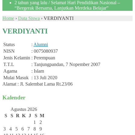
2 tahun yang lalu
/ Selamat Hari Pendidikan Nasional –
“Bergerak Bersama, Lanjutkan Merdeka Belajar”
Home
›
Data Siswa
›
VERDIYANTI
VERDIYANTI
Status
:
Alumni
NISN
: 0075080937
Jenis Kelamin
: Perempuan
T.T.L
: Tanjungpandan, 7 Nopember 2007
Agama
: Islam
Mulai Masuk
: 13 Juli 2020
Alamat : Jl. Salembat Lama Rt.23/06
Kalender
Agustus 2026
S
S
R
K
J
S
M
1
2
3
4
5
6
7
8
9