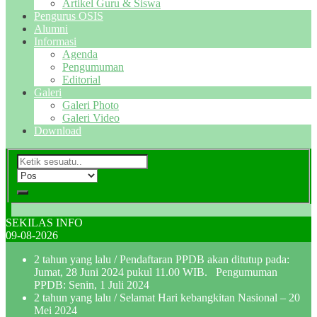
Artikel Guru & Siswa
Pengurus OSIS
Alumni
Informasi
Agenda
Pengumuman
Editorial
Galeri
Galeri Photo
Galeri Video
Download
SEKILAS INFO
09-08-2026
2 tahun yang lalu
/ Pendaftaran PPDB akan ditutup pada:
Jumat, 28 Juni 2024 pukul 11.00 WIB. Pengumuman
PPDB: Senin, 1 Juli 2024
2 tahun yang lalu
/ Selamat Hari kebangkitan Nasional – 20
Mei 2024