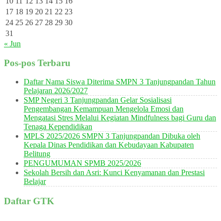
10
11
12
13
14
15
16
17
18
19
20
21
22
23
24
25
26
27
28
29
30
31
« Jun
Pos-pos Terbaru
Daftar Nama Siswa Diterima SMPN 3 Tanjungpandan Tahun
Pelajaran 2026/2027
SMP Negeri 3 Tanjungpandan Gelar Sosialisasi
Pengembangan Kemampuan Mengelola Emosi dan
Mengatasi Stres Melalui Kegiatan Mindfulness bagi Guru dan
Tenaga Kependidikan
MPLS 2025/2026 SMPN 3 Tanjungpandan Dibuka oleh
Kepala Dinas Pendidikan dan Kebudayaan Kabupaten
Belitung
PENGUMUMAN SPMB 2025/2026
Sekolah Bersih dan Asri: Kunci Kenyamanan dan Prestasi
Belajar
Daftar GTK