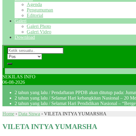
Agenda
Pengumuman
Editorial
Galeri
Galeri Photo
Galeri Video
Download
SEKILAS INFO
06-08-2026
2 tahun yang lalu
/ Pendaftaran PPDB akan ditutup pada: Jum
2 tahun yang lalu
/ Selamat Hari kebangkitan Nasional – 20 M
2 tahun yang lalu
/ Selamat Hari Pendidikan Nasional – “Berg
Home
›
Data Siswa
›
VILETA INTYA YUMARSHA
VILETA INTYA YUMARSHA