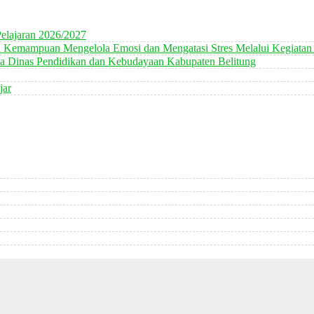
elajaran 2026/2027
n Kemampuan Mengelola Emosi dan Mengatasi Stres Melalui Kegiatan
 Dinas Pendidikan dan Kebudayaan Kabupaten Belitung
jar