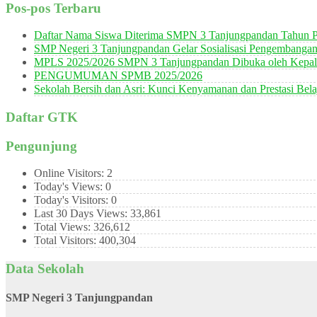
Pos-pos Terbaru
Daftar Nama Siswa Diterima SMPN 3 Tanjungpandan Tahun P
SMP Negeri 3 Tanjungpandan Gelar Sosialisasi Pengembanga
MPLS 2025/2026 SMPN 3 Tanjungpandan Dibuka oleh Kepala
PENGUMUMAN SPMB 2025/2026
Sekolah Bersih dan Asri: Kunci Kenyamanan dan Prestasi Bela
Daftar GTK
Pengunjung
Online Visitors:
2
Today's Views:
0
Today's Visitors:
0
Last 30 Days Views:
33,861
Total Views:
326,612
Total Visitors:
400,304
Data Sekolah
SMP Negeri 3 Tanjungpandan