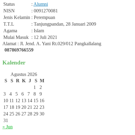
Status
:
Alumni
NISN
: 0091270081
Jenis Kelamin
: Perempuan
T.T.L
: Tanjungpandan, 28 Januari 2009
Agama
: Islam
Mulai Masuk
: 12 Juli 2021
Alamat : Jl. Jend. A. Yani Rt.029/012 Pangkallalang
087869766559
Kalender
Agustus 2026
S
S
R
K
J
S
M
1
2
3
4
5
6
7
8
9
10
11
12
13
14
15
16
17
18
19
20
21
22
23
24
25
26
27
28
29
30
31
« Jun