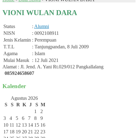
VIONI WULAN DARA
Status
:
Alumni
NISN
: 0092108911
Jenis Kelamin
: Perempuan
T.T.L
: Tanjungpandan, 8 Juli 2009
Agama
: Islam
Mulai Masuk
: 12 Juli 2021
Alamat : Jl. Jend. A. Yani Rt.029/012 Pangkallalang
085924658607
Kalender
Agustus 2026
S
S
R
K
J
S
M
1
2
3
4
5
6
7
8
9
10
11
12
13
14
15
16
17
18
19
20
21
22
23