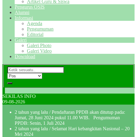
Artikel Guru & Siswa
Pengurus OSIS
Alumni
Informasi
Agenda
Pengumuman
Editorial
Galeri
Galeri Photo
Galeri Video
Download
SEKILAS INFO
09-08-2026
2 tahun yang lalu
/ Pendaftaran PPDB akan ditutup pada:
Jumat, 28 Juni 2024 pukul 11.00 WIB. Pengumuman
PPDB: Senin, 1 Juli 2024
2 tahun yang lalu
/ Selamat Hari kebangkitan Nasional – 20
Mei 2024