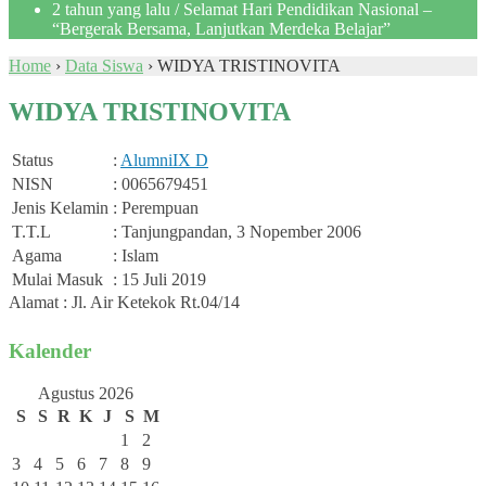
2 tahun yang lalu
/ Selamat Hari Pendidikan Nasional –
“Bergerak Bersama, Lanjutkan Merdeka Belajar”
Home
›
Data Siswa
›
WIDYA TRISTINOVITA
WIDYA TRISTINOVITA
Status
:
Alumni
IX D
NISN
: 0065679451
Jenis Kelamin
: Perempuan
T.T.L
: Tanjungpandan, 3 Nopember 2006
Agama
: Islam
Mulai Masuk
: 15 Juli 2019
Alamat : Jl. Air Ketekok Rt.04/14
Kalender
Agustus 2026
S
S
R
K
J
S
M
1
2
3
4
5
6
7
8
9