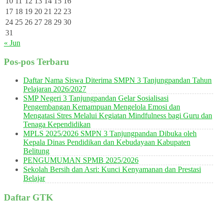
10
11
12
13
14
15
16
17
18
19
20
21
22
23
24
25
26
27
28
29
30
31
« Jun
Pos-pos Terbaru
Daftar Nama Siswa Diterima SMPN 3 Tanjungpandan Tahun
Pelajaran 2026/2027
SMP Negeri 3 Tanjungpandan Gelar Sosialisasi
Pengembangan Kemampuan Mengelola Emosi dan
Mengatasi Stres Melalui Kegiatan Mindfulness bagi Guru dan
Tenaga Kependidikan
MPLS 2025/2026 SMPN 3 Tanjungpandan Dibuka oleh
Kepala Dinas Pendidikan dan Kebudayaan Kabupaten
Belitung
PENGUMUMAN SPMB 2025/2026
Sekolah Bersih dan Asri: Kunci Kenyamanan dan Prestasi
Belajar
Daftar GTK