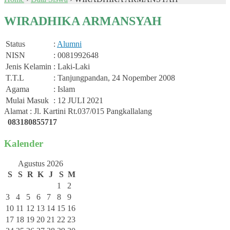
WIRADHIKA ARMANSYAH
Status
:
Alumni
NISN
: 0081992648
Jenis Kelamin
: Laki-Laki
T.T.L
: Tanjungpandan, 24 Nopember 2008
Agama
: Islam
Mulai Masuk
: 12 JULI 2021
Alamat : Jl. Kartini Rt.037/015 Pangkallalang
083180855717
Kalender
Agustus 2026
S
S
R
K
J
S
M
1
2
3
4
5
6
7
8
9
10
11
12
13
14
15
16
17
18
19
20
21
22
23