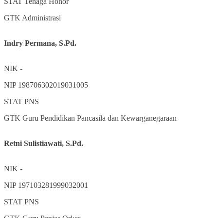
STAT
Tenaga Honor
GTK
Administrasi
Indry Permana, S.Pd.
NIK
-
NIP
198706302019031005
STAT
PNS
GTK
Guru Pendidikan Pancasila dan Kewarganegaraan
Retni Sulistiawati, S.Pd.
NIK
-
NIP
197103281999032001
STAT
PNS