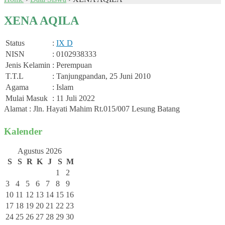
XENA AQILA
Status
:
IX D
NISN
: 0102938333
Jenis Kelamin
: Perempuan
T.T.L
: Tanjungpandan, 25 Juni 2010
Agama
: Islam
Mulai Masuk
: 11 Juli 2022
Alamat : Jln. Hayati Mahim Rt.015/007 Lesung Batang
Kalender
Agustus 2026
S
S
R
K
J
S
M
1
2
3
4
5
6
7
8
9
10
11
12
13
14
15
16
17
18
19
20
21
22
23
24
25
26
27
28
29
30