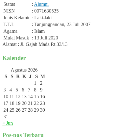
Status
:
Alumni
NISN
: 0071630535
Jenis Kelamin
: Laki-laki
T.T.L
: Tanjungpandan, 23 Juli 2007
Agama
: Islam
Mulai Masuk
: 13 Juli 2020
Alamat : Jl. Gajah Mada Rt.33/13
Kalender
Agustus 2026
S
S
R
K
J
S
M
1
2
3
4
5
6
7
8
9
10
11
12
13
14
15
16
17
18
19
20
21
22
23
24
25
26
27
28
29
30
31
« Jun
Pos-pos Terbaru