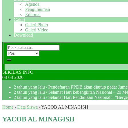
Agenda
Pengumuman
Editorial
Galeri
Galeri Photo
Galeri Video
Download
SEKILAS INFO
08-08-2026
2 tahun yang lalu
/ Pendaftaran PPDB akan ditutup pada: Jum
2 tahun yang lalu
/ Selamat Hari kebangkitan Nasional – 20 M
2 tahun yang lalu
/ Selamat Hari Pendidikan Nasional – “Berg
Home
›
Data Siswa
›
YACOB AL MINAGISH
YACOB AL MINAGISH