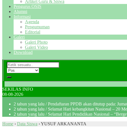
Artikel Guru & Siswa
Pengurus OSIS
Alumni
Informasi
Agenda
Pengumuman
Editorial
Galeri
Galeri Photo
Galeri Video
Download
SEKILAS INFO
08-08-2026
2 tahun yang lalu
/ Pendaftaran PPDB akan ditutup pada: Jum
2 tahun yang lalu
/ Selamat Hari kebangkitan Nasional – 20 M
2 tahun yang lalu
/ Selamat Hari Pendidikan Nasional – “Berg
Home
›
Data Siswa
›
YUSUF ARKANANTA