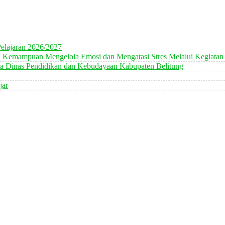
elajaran 2026/2027
n Kemampuan Mengelola Emosi dan Mengatasi Stres Melalui Kegiatan
 Dinas Pendidikan dan Kebudayaan Kabupaten Belitung
jar