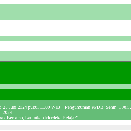
at, 28 Juni 2024 pukul 11.00 WIB. Pengumuman PPDB: Senin, 1 Juli
ei 2024
erak Bersama, Lanjutkan Merdeka Belajar”