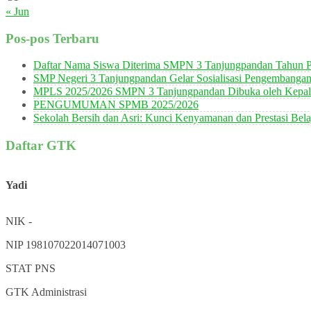
« Jun
Pos-pos Terbaru
Daftar Nama Siswa Diterima SMPN 3 Tanjungpandan Tahun P
SMP Negeri 3 Tanjungpandan Gelar Sosialisasi Pengembanga
MPLS 2025/2026 SMPN 3 Tanjungpandan Dibuka oleh Kepala
PENGUMUMAN SPMB 2025/2026
Sekolah Bersih dan Asri: Kunci Kenyamanan dan Prestasi Bela
Daftar GTK
Yadi
NIK
-
NIP
198107022014071003
STAT
PNS
GTK
Administrasi