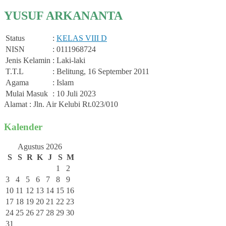
YUSUF ARKANANTA
Status
:
KELAS VIII D
NISN
: 0111968724
Jenis Kelamin
: Laki-laki
T.T.L
: Belitung, 16 September 2011
Agama
: Islam
Mulai Masuk
: 10 Juli 2023
Alamat : Jln. Air Kelubi Rt.023/010
Kalender
Agustus 2026
S
S
R
K
J
S
M
1
2
3
4
5
6
7
8
9
10
11
12
13
14
15
16
17
18
19
20
21
22
23
24
25
26
27
28
29
30
31