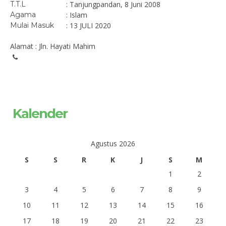
T.T.L
: Tanjungpandan, 8 Juni 2008
Agama
: Islam
Mulai Masuk
: 13 JULI 2020
Alamat : Jln. Hayati Mahim
Kalender
Agustus 2026
S
S
R
K
J
S
M
1
2
3
4
5
6
7
8
9
10
11
12
13
14
15
16
17
18
19
20
21
22
23