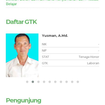
Belajar
Daftar GTK
Yusman, A.Md.
-
NIK
-
-
NIP
-
PK
STAT
Tenaga Honor
PA
GTK
Laboran
Pengunjung