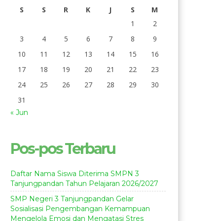
S
S
R
K
J
S
M
1
2
3
4
5
6
7
8
9
10
11
12
13
14
15
16
17
18
19
20
21
22
23
24
25
26
27
28
29
30
31
« Jun
Pos-pos Terbaru
Daftar Nama Siswa Diterima SMPN 3
Tanjungpandan Tahun Pelajaran 2026/2027
SMP Negeri 3 Tanjungpandan Gelar
Sosialisasi Pengembangan Kemampuan
Mengelola Emosi dan Mengatasi Stres