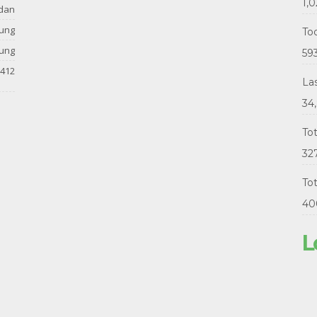
1,0
dan
tung
Tod
tung
59
412
La
34
To
32
Tot
40
L