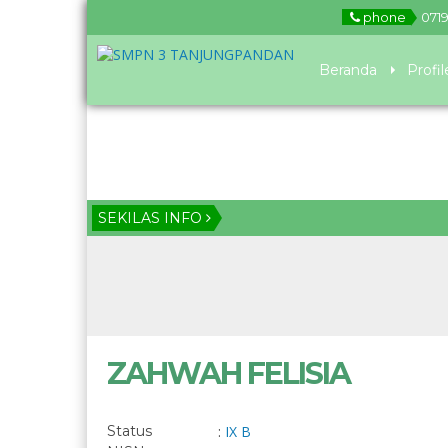
phone
0719
Beranda
Profil
SEKILAS INFO
ZAHWAH FELISIA
Status
:
IX B