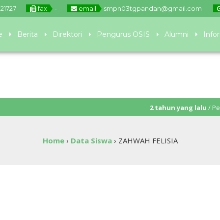
21727
fax
-
email
smpn03tgpandan@gmail.com
e
Berita
Direktori
Pengurus OSIS
Alumni
Info
2 tahun yang lalu
/ Pendaftaran
Home
›
Data Siswa
›
ZAHWAH FELISIA