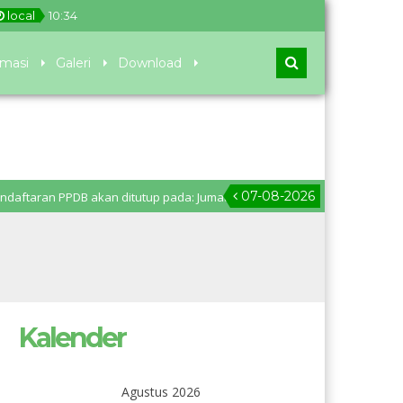
local
10
:
34
rmasi
Galeri
Download
07-08-2026
 PPDB akan ditutup pada: Jumat, 28 Juni 2024 pukul 11.00 WIB. Pengumuma
Kalender
Agustus 2026