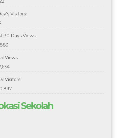
22
ay's Visitors:
3
st 30 Days Views:
,883
tal Views:
7,634
al Visitors:
0,897
okasi Sekolah