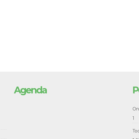
Agenda
P
Onl
1
To