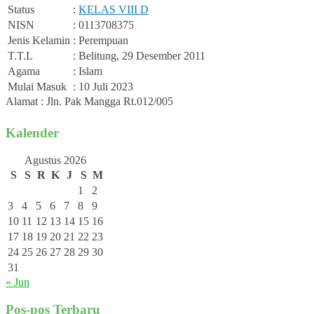
Status
:
KELAS VIII D
NISN
: 0113708375
Jenis Kelamin
: Perempuan
T.T.L
: Belitung, 29 Desember 2011
Agama
: Islam
Mulai Masuk
: 10 Juli 2023
Alamat : Jln. Pak Mangga Rt.012/005
Kalender
Agustus 2026
S
S
R
K
J
S
M
1
2
3
4
5
6
7
8
9
10
11
12
13
14
15
16
17
18
19
20
21
22
23
24
25
26
27
28
29
30
31
« Jun
Pos-pos Terbaru