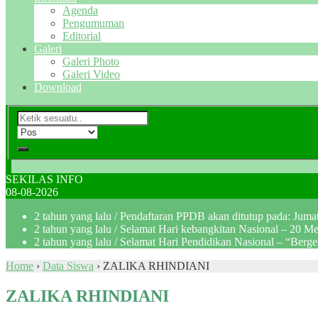
Agenda
Pengumuman
Editorial
Galeri
Galeri Photo
Galeri Video
Download
SEKILAS INFO
08-08-2026
2 tahun yang lalu
/ Pendaftaran PPDB akan ditutup pada: Jum
2 tahun yang lalu
/ Selamat Hari kebangkitan Nasional – 20 M
2 tahun yang lalu
/ Selamat Hari Pendidikan Nasional – “Berg
Home
›
Data Siswa
›
ZALIKA RHINDIANI
ZALIKA RHINDIANI