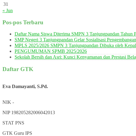
31
« Jun
Pos-pos Terbaru
Daftar Nama Siswa Diterima SMPN 3 Tanjungpandan Tahun P
SMP Negeri 3 Tanjungpandan Gelar Sosialisasi Pengembanga
MPLS 2025/2026 SMPN 3 Tanjungpandan Dibuka oleh Kepala
PENGUMUMAN SPMB 2025/2026
Sekolah Bersih dan Asri: Kunci Kenyamanan dan Prestasi Bela
Daftar GTK
Eva Damayanti, S.Pd.
NIK
-
NIP
198205282006042013
STAT
PNS
GTK
Guru IPS