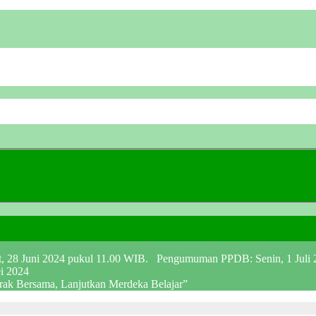
at, 28 Juni 2024 pukul 11.00 WIB. Pengumuman PPDB: Senin, 1 Juli
ei 2024
erak Bersama, Lanjutkan Merdeka Belajar”