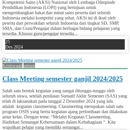
Kompetensi Sains (AKSi) Nasional oleh Lembaga Olimpiade
Pendidikan Indonesia (LOPI) yang bertujuan untuk
mengembangkan bakat dan minat sains peserta dari seluruh
Indonesia melalui kompetisi yang sehat. AKSi ini di ikuti oleh
peserta dari perwakilan seluruh Indonesia dari tingkat SD, SMP,
SMA, dan Guru/Pengajar dalam berbagai bidang pelajaran yang
tersedia. Khusus guru/pengajar tersedia...
25
Des 2024
0
Kesiswaan
umum
Class Meeting semester ganjil 2024/2025
Salah satu bentuk kegiatan yang sangat ditunggu-tunggu oleh
seluruh siswa, setelah penilaian Sumatif Akhir Semester (SAS) yang
telah di laksanakan pada tanggal 2 Desember 2024 yang lalu
adalah kegiatan classmeeting. Classmeeting merupakan salah satu
program OSIS yang berisi kegiatan ajang perlombaan dan dilakukan
antar kelas. Dengan tema: “Melalui Kegiatan Classmeeting,
Hadirkan Semangat Kebersamaan dalam Kebahagiaan “. Kita
wujudkan pelajar yang memiliki semangat...