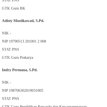
STAT
PNS
GTK
Guru BK
Adisty Mustikawati, S.Pd.
NIK
-
NIP
19790513 201001 2 008
STAT
PNS
GTK
Guru Prakarya
Indry Permana, S.Pd.
NIK
-
NIP
198706302019031005
STAT
PNS
GTK
Guru Pendidikan Pancasila dan Kewarganegaraan