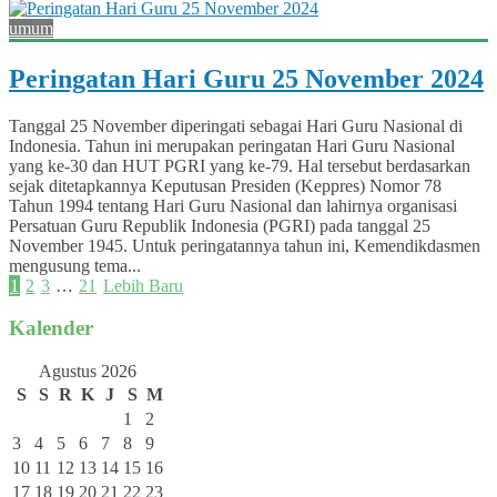
umum
Peringatan Hari Guru 25 November 2024
Tanggal 25 November diperingati sebagai Hari Guru Nasional di
Indonesia. Tahun ini merupakan peringatan Hari Guru Nasional
yang ke-30 dan HUT PGRI yang ke-79. Hal tersebut berdasarkan
sejak ditetapkannya Keputusan Presiden (Keppres) Nomor 78
Tahun 1994 tentang Hari Guru Nasional dan lahirnya organisasi
Persatuan Guru Republik Indonesia (PGRI) pada tanggal 25
November 1945. Untuk peringatannya tahun ini, Kemendikdasmen
mengusung tema...
1
2
3
…
21
Lebih Baru
Kalender
Agustus 2026
S
S
R
K
J
S
M
1
2
3
4
5
6
7
8
9
10
11
12
13
14
15
16
17
18
19
20
21
22
23