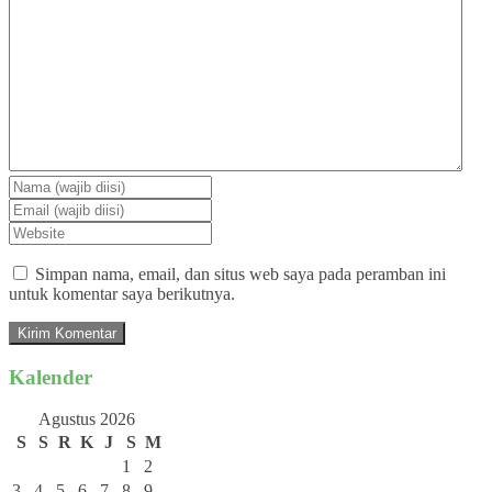
Simpan nama, email, dan situs web saya pada peramban ini
untuk komentar saya berikutnya.
Kalender
Agustus 2026
S
S
R
K
J
S
M
1
2
3
4
5
6
7
8
9