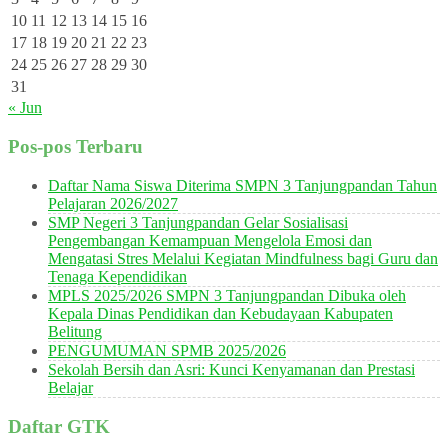
10
11
12
13
14
15
16
17
18
19
20
21
22
23
24
25
26
27
28
29
30
31
« Jun
Pos-pos Terbaru
Daftar Nama Siswa Diterima SMPN 3 Tanjungpandan Tahun
Pelajaran 2026/2027
SMP Negeri 3 Tanjungpandan Gelar Sosialisasi
Pengembangan Kemampuan Mengelola Emosi dan
Mengatasi Stres Melalui Kegiatan Mindfulness bagi Guru dan
Tenaga Kependidikan
MPLS 2025/2026 SMPN 3 Tanjungpandan Dibuka oleh
Kepala Dinas Pendidikan dan Kebudayaan Kabupaten
Belitung
PENGUMUMAN SPMB 2025/2026
Sekolah Bersih dan Asri: Kunci Kenyamanan dan Prestasi
Belajar
Daftar GTK