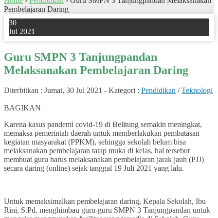
Home
›
Pendidikan
›
Guru SMPN 3 Tanjungpandan Melaksanakan
Pembelajaran Daring
30
Jul 2021
Guru SMPN 3 Tanjungpandan
Melaksanakan Pembelajaran Daring
Diterbitkan :
Jumat, 30 Jul 2021
-
Kategori :
Pendidikan
/
Teknologi
0
BAGIKAN
Karena kasus pandemi covid-19 di Belitung semakin meningkat,
memaksa pemerintah daerah untuk memberlakukan pembatasan
kegiatan masyarakat (PPKM), sehingga sekolah belum bisa
melaksanakan pembelajaran tatap muka di kelas, hal tersebut
membuat guru harus melaksanakan pembelajaran jarak jauh (PJJ)
secara daring (online) sejak tanggal 19 Juli 2021 yang lalu.
Untuk memaksimalkan pembelajaran daring, Kepala Sekolah, Ibu
Rini, S.Pd. menghimbau guru-guru SMPN 3 Tanjungpandan untuk