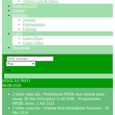
Artikel Guru & Siswa
Pengurus OSIS
Alumni
Informasi
Agenda
Pengumuman
Editorial
Galeri
Galeri Photo
Galeri Video
Download
SEKILAS INFO
08-08-2026
2 tahun yang lalu
/ Pendaftaran PPDB akan ditutup pada:
Jumat, 28 Juni 2024 pukul 11.00 WIB. Pengumuman
PPDB: Senin, 1 Juli 2024
2 tahun yang lalu
/ Selamat Hari kebangkitan Nasional – 20
Mei 2024