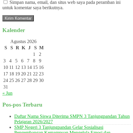
Simpan nama, email, dan situs web saya pada peramban ini
untuk komentar saya berikutnya.
Kalender
Agustus 2026
S
S
R
K
J
S
M
1
2
3
4
5
6
7
8
9
10
11
12
13
14
15
16
17
18
19
20
21
22
23
24
25
26
27
28
29
30
31
« Jun
Pos-pos Terbaru
Daftar Nama Siswa Diterima SMPN 3 Tanjungpandan Tahun
Pelajaran 2026/2027
SMP Negeri 3 Tanjungpandan Gelar Sosialisasi
Pengembangan Kemampuan Mengelola Emosi dan