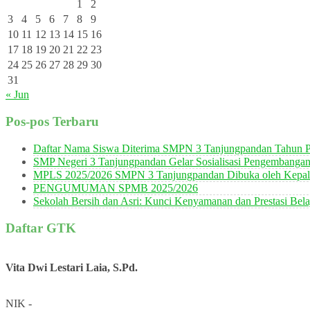
1
2
3
4
5
6
7
8
9
10
11
12
13
14
15
16
17
18
19
20
21
22
23
24
25
26
27
28
29
30
31
« Jun
Pos-pos Terbaru
Daftar Nama Siswa Diterima SMPN 3 Tanjungpandan Tahun P
SMP Negeri 3 Tanjungpandan Gelar Sosialisasi Pengembanga
MPLS 2025/2026 SMPN 3 Tanjungpandan Dibuka oleh Kepala
PENGUMUMAN SPMB 2025/2026
Sekolah Bersih dan Asri: Kunci Kenyamanan dan Prestasi Bela
Daftar GTK
Vita Dwi Lestari Laia, S.Pd.
NIK
-