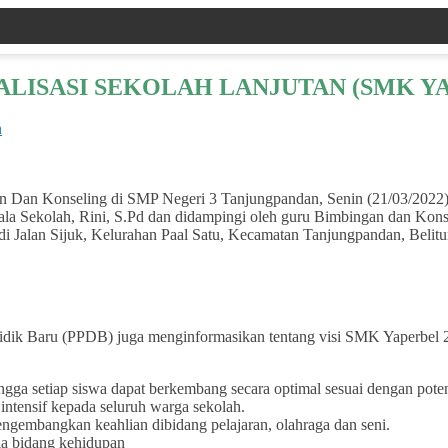
ALISASI SEKOLAH LANJUTAN (SMK Y
n
n Konseling di SMP Negeri 3 Tanjungpandan, Senin (21/03/2022) tel
epala Sekolah, Rini, S.Pd dan didampingi oleh guru Bimbingan dan K
di Jalan Sijuk, Kelurahan Paal Satu, Kecamatan Tanjungpandan, Belitu
 Didik Baru (PPDB) juga menginformasikan tentang visi SMK Yaperbel 
gga setiap siswa dapat berkembang secara optimal sesuai dengan poten
intensif kepada seluruh warga sekolah.
gembangkan keahlian dibidang pelajaran, olahraga dan seni.
la bidang kehidupan