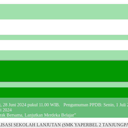
at, 28 Juni 2024 pukul 11.00 WIB. Pengumuman PPDB: Senin, 1 Juli
ei 2024
erak Bersama, Lanjutkan Merdeka Belajar”
ISASI SEKOLAH LANJUTAN (SMK YAPERBEL 2 TANJUNG