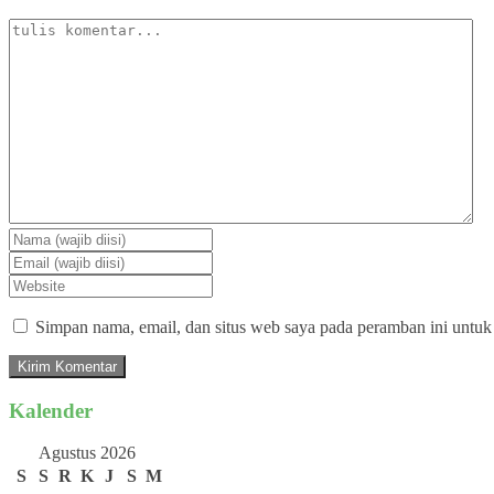
Simpan nama, email, dan situs web saya pada peramban ini untuk
Kalender
Agustus 2026
S
S
R
K
J
S
M