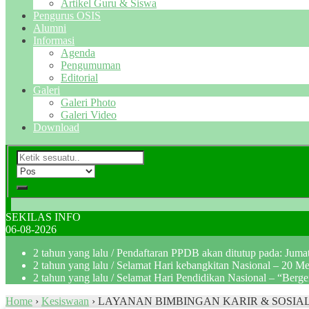
Artikel Guru & Siswa
Pengurus OSIS
Alumni
Informasi
Agenda
Pengumuman
Editorial
Galeri
Galeri Photo
Galeri Video
Download
SEKILAS INFO
06-08-2026
2 tahun yang lalu
/ Pendaftaran PPDB akan ditutup pada: Jum
2 tahun yang lalu
/ Selamat Hari kebangkitan Nasional – 20 M
2 tahun yang lalu
/ Selamat Hari Pendidikan Nasional – “Berg
Home
›
Kesiswaan
›
LAYANAN BIMBINGAN KARIR & SOSIAL