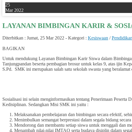
25
Mar 2022
LAYANAN BIMBINGAN KARIR & SOSI
Diterbitkan :
Jumat, 25 Mar 2022
-
Kategori :
Kesiswaan
/
Pendidika
0
BAGIKAN
Untuk mendukung Layanan Bimbingan Karir Siswa dalam Bimbingan Da
Tanjungpandan beserta pembagian brosur untuk kelas 9, atas ijin K
S.Pd. SMK ini merupakan salah satu sekolah swasta yang beralamat 
Sosialisasi ini selain menginformasikan tentang Penerimaan Peserta
Kedisiplinan. Sedangkan Misi SMK ini yaitu :
Melaksanakan pembelajaran dan bimbingan secara efektif, sehin
Menimbulkan semangat berprestasi dalam segala bidang secara 
Mendorong dan membantu setiap siswa untuk menggali dan men
Menambah nilai-nilai IMTAQ serta budaya disiplin dalam sega