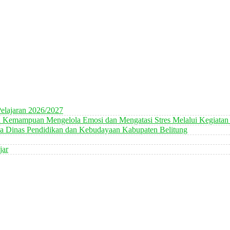
elajaran 2026/2027
n Kemampuan Mengelola Emosi dan Mengatasi Stres Melalui Kegiatan
 Dinas Pendidikan dan Kebudayaan Kabupaten Belitung
jar