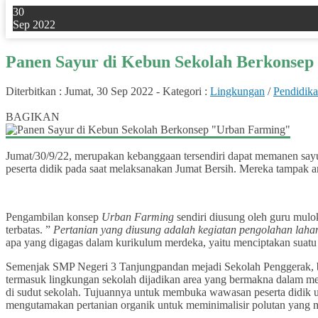
30
Sep 2022
Panen Sayur di Kebun Sekolah Berkonse
Diterbitkan :
Jumat, 30 Sep 2022
-
Kategori :
Lingkungan
/
Pendidik
0
BAGIKAN
Jumat/30/9/22, merupakan kebanggaan tersendiri dapat memanen say
peserta didik pada saat melaksanakan Jumat Bersih. Mereka tampak ant
Pengambilan konsep
Urban Farming
sendiri diusung oleh guru mulok
terbatas. ”
Pertanian yang diusung adalah kegiatan pengolahan laha
apa yang digagas dalam kurikulum merdeka, yaitu menciptakan suatu 
Semenjak SMP Negeri 3 Tanjungpandan mejadi Sekolah Penggerak, ba
termasuk lingkungan sekolah dijadikan area yang bermakna dalam m
di sudut sekolah. Tujuannya untuk membuka wawasan peserta didik un
mengutamakan pertanian organik untuk meminimalisir polutan yang 