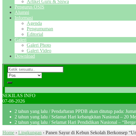
Artikel Guru & Siswa
Pengurus OSIS
Alumni
Informasi
Agenda
Pengumuman
Editorial
Galeri
Galeri Photo
Galeri Video
Download
SEKILAS INFO
07-08-2026
2 tahun yang lalu
/ Pendaftaran PPDB akan ditutup pada: Jum
2 tahun yang lalu
/ Selamat Hari kebangkitan Nasional – 20 M
2 tahun yang lalu
/ Selamat Hari Pendidikan Nasional – “Berg
Home
›
Lingkungan
›
Panen Sayur di Kebun Sekolah Berkonsep “U