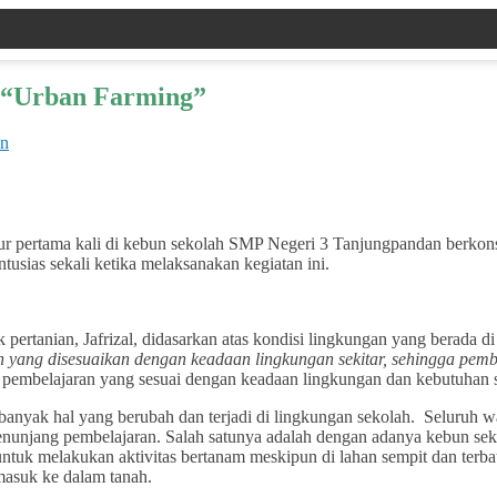
p “Urban Farming”
an
ur pertama kali di kebun sekolah SMP Negeri 3 Tanjungpandan berko
usias sekali ketika melaksanakan kegiatan ini.
 pertanian, Jafrizal, didasarkan atas kondisi lingkungan yang berada 
n yang disesuaikan dengan keadaan lingkungan sekitar, sehingga pem
pembelajaran yang sesuai dengan keadaan lingkungan dan kebutuhan ser
nyak hal yang berubah dan terjadi di lingkungan sekolah. Seluruh w
enunjang pembelajaran. Salah satunya adalah dengan adanya kebun se
tuk melakukan aktivitas bertanam meskipun di lahan sempit dan terbat
masuk ke dalam tanah.