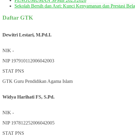
PENGUMUMAN SPMB 2025/2026
Sekolah Bersih dan Asri: Kunci Kenyamanan dan Prestasi Bela
Daftar GTK
Dewitri Lestari, M.Pd.I.
NIK
-
NIP
197910112006042003
STAT
PNS
GTK
Guru Pendidikan Agama Islam
Widya Harihati FS, S.Pd.
NIK
-
NIP
197812252006042005
STAT
PNS