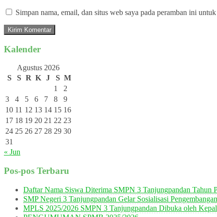
Simpan nama, email, dan situs web saya pada peramban ini untuk
Kalender
Agustus 2026
S
S
R
K
J
S
M
1
2
3
4
5
6
7
8
9
10
11
12
13
14
15
16
17
18
19
20
21
22
23
24
25
26
27
28
29
30
31
« Jun
Pos-pos Terbaru
Daftar Nama Siswa Diterima SMPN 3 Tanjungpandan Tahun P
SMP Negeri 3 Tanjungpandan Gelar Sosialisasi Pengembanga
MPLS 2025/2026 SMPN 3 Tanjungpandan Dibuka oleh Kepala