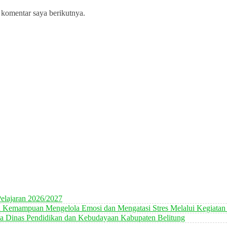
 komentar saya berikutnya.
elajaran 2026/2027
n Kemampuan Mengelola Emosi dan Mengatasi Stres Melalui Kegiatan
 Dinas Pendidikan dan Kebudayaan Kabupaten Belitung