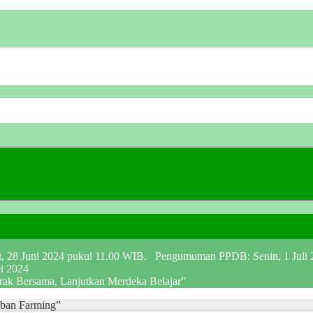
at, 28 Juni 2024 pukul 11.00 WIB. Pengumuman PPDB: Senin, 1 Juli
ei 2024
erak Bersama, Lanjutkan Merdeka Belajar”
rban Farming”