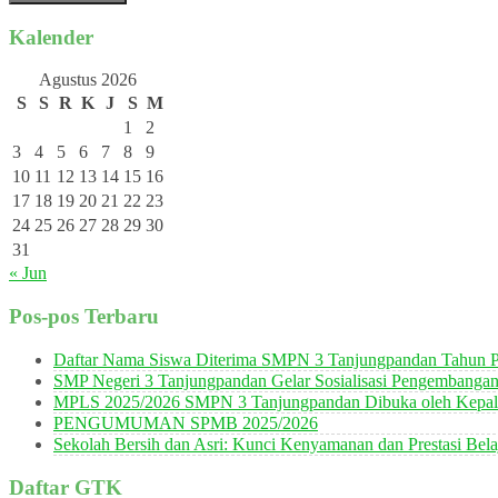
Kalender
Agustus 2026
S
S
R
K
J
S
M
1
2
3
4
5
6
7
8
9
10
11
12
13
14
15
16
17
18
19
20
21
22
23
24
25
26
27
28
29
30
31
« Jun
Pos-pos Terbaru
Daftar Nama Siswa Diterima SMPN 3 Tanjungpandan Tahun P
SMP Negeri 3 Tanjungpandan Gelar Sosialisasi Pengembanga
MPLS 2025/2026 SMPN 3 Tanjungpandan Dibuka oleh Kepala
PENGUMUMAN SPMB 2025/2026
Sekolah Bersih dan Asri: Kunci Kenyamanan dan Prestasi Bela
Daftar GTK