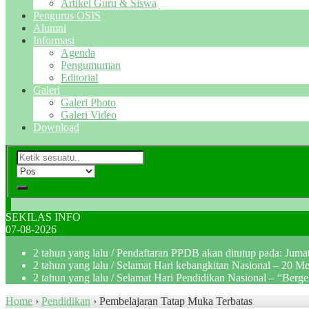
Artikel Guru & Siswa
Pengurus OSIS
Alumni
Informasi
Agenda
Pengumuman
Editorial
Galeri
Galeri Photo
Galeri Video
Download
SEKILAS INFO
07-08-2026
2 tahun yang lalu
/ Pendaftaran PPDB akan ditutup pada: Jum
2 tahun yang lalu
/ Selamat Hari kebangkitan Nasional – 20 M
2 tahun yang lalu
/ Selamat Hari Pendidikan Nasional – “Berg
Home
›
Pendidikan
›
Pembelajaran Tatap Muka Terbatas