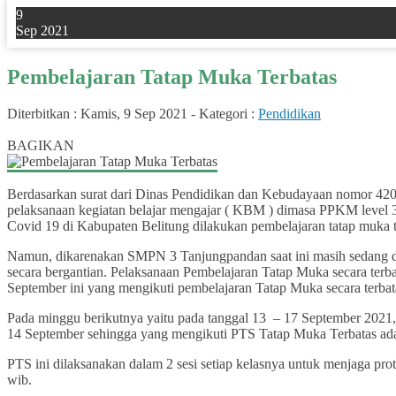
9
Sep 2021
Pembelajaran Tatap Muka Terbatas
Diterbitkan :
Kamis, 9 Sep 2021
-
Kategori :
Pendidikan
0
BAGIKAN
Berdasarkan surat dari Dinas Pendidikan dan Kebudayaan nomor 42
pelaksanaan kegiatan belajar mengajar ( KBM ) dimasa PPKM level 
Covid 19 di Kabupaten Belitung dilakukan pembelajaran tatap muka t
Namun, dikarenakan SMPN 3 Tanjungpandan saat ini masih sedang dala
secara bergantian. Pelaksanaan Pembelajaran Tatap Muka secara terb
September ini yang mengikuti pembelajaran Tatap Muka secara terbata
Pada minggu berikutnya yaitu pada tanggal 13 – 17 September 2021,
14 September sehingga yang mengikuti PTS Tatap Muka Terbatas adala
PTS ini dilaksanakan dalam 2 sesi setiap kelasnya untuk menjaga pro
wib.