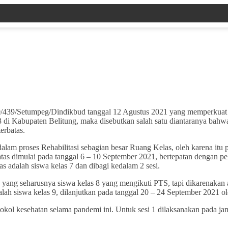
0/439/Setumpeg/Dindikbud tanggal 12 Agustus 2021 yang memperkuat 
3 di Kabupaten Belitung, maka disebutkan salah satu diantaranya b
erbatas.
m proses Rehabilitasi sebagian besar Ruang Kelas, oleh karena itu p
atas dimulai pada tanggal 6 – 10 September 2021, bertepatan dengan p
s adalah siswa kelas 7 dan dibagi kedalam 2 sesi.
 yang seharusnya siswa kelas 8 yang mengikuti PTS, tapi dikarenakan
h siswa kelas 9, dilanjutkan pada tanggal 20 – 24 September 2021 ole
tokol kesehatan selama pandemi ini. Untuk sesi 1 dilaksanakan pada ja