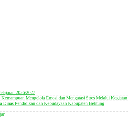
elajaran 2026/2027
n Kemampuan Mengelola Emosi dan Mengatasi Stres Melalui Kegiatan
 Dinas Pendidikan dan Kebudayaan Kabupaten Belitung
jar