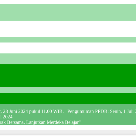
at, 28 Juni 2024 pukul 11.00 WIB. Pengumuman PPDB: Senin, 1 Juli
ei 2024
erak Bersama, Lanjutkan Merdeka Belajar”