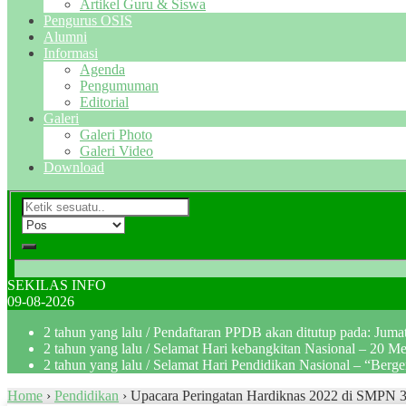
Artikel Guru & Siswa
Pengurus OSIS
Alumni
Informasi
Agenda
Pengumuman
Editorial
Galeri
Galeri Photo
Galeri Video
Download
SEKILAS INFO
09-08-2026
2 tahun yang lalu
/ Pendaftaran PPDB akan ditutup pada: Jum
2 tahun yang lalu
/ Selamat Hari kebangkitan Nasional – 20 M
2 tahun yang lalu
/ Selamat Hari Pendidikan Nasional – “Berg
Home
›
Pendidikan
›
Upacara Peringatan Hardiknas 2022 di SMPN 