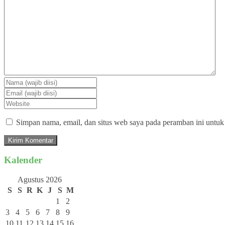
Simpan nama, email, dan situs web saya pada peramban ini untuk
Kalender
Agustus 2026
S
S
R
K
J
S
M
1
2
3
4
5
6
7
8
9
10
11
12
13
14
15
16