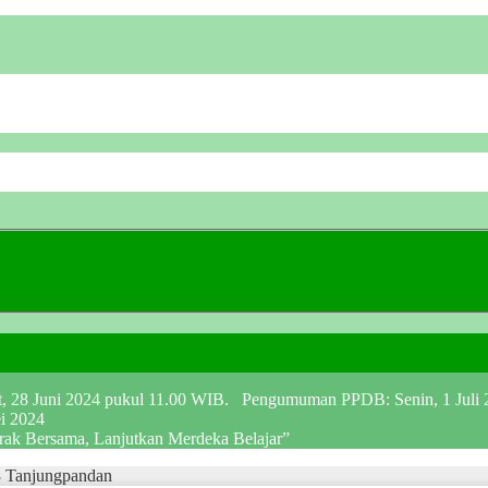
at, 28 Juni 2024 pukul 11.00 WIB. Pengumuman PPDB: Senin, 1 Juli
ei 2024
erak Bersama, Lanjutkan Merdeka Belajar”
3 Tanjungpandan