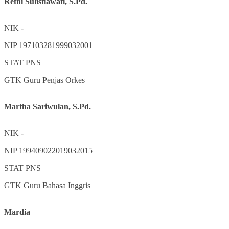
Retni Sulistiawati, S.Pd.
NIK
-
NIP
197103281999032001
STAT
PNS
GTK
Guru Penjas Orkes
Martha Sariwulan, S.Pd.
NIK
-
NIP
199409022019032015
STAT
PNS
GTK
Guru Bahasa Inggris
Mardia