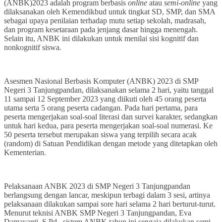
(ANBK)2023 adalah program berbasis
online
atau
semi-online
yang
dilaksanakan oleh Kemendikbud untuk tingkat SD, SMP, dan SMA
sebagai upaya penilaian terhadap mutu setiap sekolah, madrasah,
dan program kesetaraan pada jenjang dasar hingga menengah.
Selain itu, ANBK ini dilakukan untuk menilai sisi kognitif dan
nonkognitif siswa.
Asesmen Nasional Berbasis Komputer (ANBK) 2023 di SMP
Negeri 3 Tanjungpandan, dilaksanakan selama 2 hari, yaitu tanggal
11 sampai 12 September 2023 yang diikuti oleh 45 orang peserta
utama serta 5 orang peserta cadangan. Pada hari pertama, para
peserta mengerjakan soal-soal literasi dan survei karakter, sedangkan
untuk hari kedua, para peserta mengerjakan soal-soal numerasi. Ke
50 peserta tersebut merupakan siswa yang terpilih secara acak
(random) di Satuan Pendidikan dengan metode yang ditetapkan oleh
Kementerian.
Pelaksanaan ANBK 2023 di SMP Negeri 3 Tanjungpandan
berlangsung dengan lancar, meskipun terbagi dalam 3 sesi, artinya
pelaksanaan dilakukan sampai sore hari selama 2 hari berturut-turut.
Menurut teknisi ANBK SMP Negeri 3 Tanjungpandan, Eva
Damayanti, S.Pd., sistem ANBK tahun ini sengaja dilakukan semi