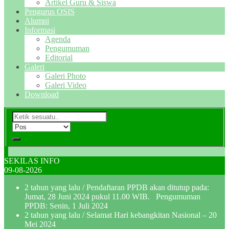
Artikel Guru & Siswa
Pengurus OSIS
Alumni
Informasi
Agenda
Pengumuman
Editorial
Galeri
Galeri Photo
Galeri Video
Download
SEKILAS INFO
09-08-2026
2 tahun yang lalu
/ Pendaftaran PPDB akan ditutup pada:
Jumat, 28 Juni 2024 pukul 11.00 WIB. Pengumuman
PPDB: Senin, 1 Juli 2024
2 tahun yang lalu
/ Selamat Hari kebangkitan Nasional – 20
Mei 2024