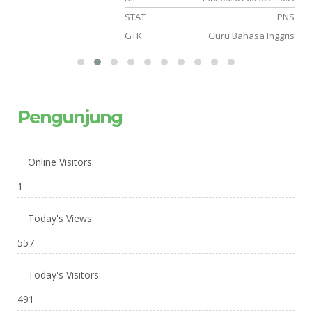
NS
STAT
PNS
BK
GTK
Guru Bahasa Inggris
Pengunjung
Online Visitors:
1
Today's Views:
557
Today's Visitors:
491