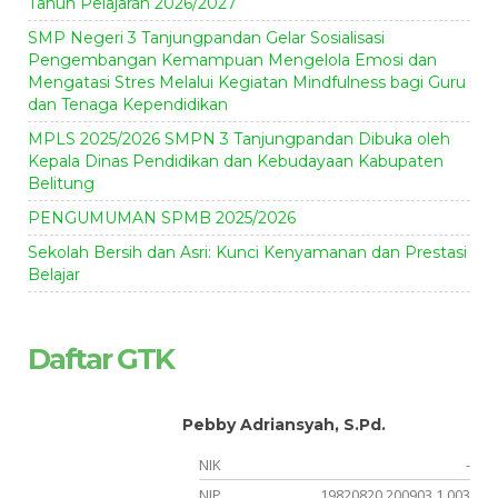
Tahun Pelajaran 2026/2027
SMP Negeri 3 Tanjungpandan Gelar Sosialisasi
Pengembangan Kemampuan Mengelola Emosi dan
Mengatasi Stres Melalui Kegiatan Mindfulness bagi Guru
dan Tenaga Kependidikan
MPLS 2025/2026 SMPN 3 Tanjungpandan Dibuka oleh
Kepala Dinas Pendidikan dan Kebudayaan Kabupaten
Belitung
PENGUMUMAN SPMB 2025/2026
Sekolah Bersih dan Asri: Kunci Kenyamanan dan Prestasi
Belajar
Daftar GTK
Pebby Adriansyah, S.Pd.
-
NIK
-
05
NIP
19820820 200903 1 003