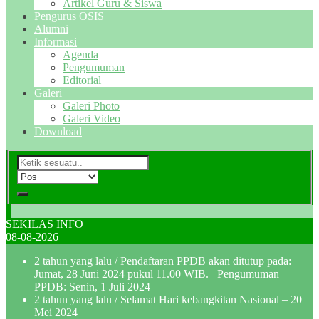
Artikel Guru & Siswa
Pengurus OSIS
Alumni
Informasi
Agenda
Pengumuman
Editorial
Galeri
Galeri Photo
Galeri Video
Download
SEKILAS INFO
08-08-2026
2 tahun yang lalu
/ Pendaftaran PPDB akan ditutup pada:
Jumat, 28 Juni 2024 pukul 11.00 WIB. Pengumuman
PPDB: Senin, 1 Juli 2024
2 tahun yang lalu
/ Selamat Hari kebangkitan Nasional – 20
Mei 2024