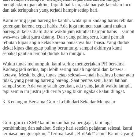
menghadapi ujian akhir. Tapi di balik itu, ada banyak kejadian lucu
dan tak terlupakan yang terjadi hampir setiap hari.
Kami sering jajan bareng ke kantin, walaupun kadang harus rebutan
gorengan karena cepat habis. Ada juga momen saat kami makan
bareng di kelas diam-diam waktu jam istirahat hampir habis—sambil
was-was takut guru datang. Dan yang paling seru, kami pernah
rebutan kipas angin kelas karena panasnya luar biasa. Yang duduk
dekat kipas dianggap paling beruntung, sampai akhirnya kami
sepakat gantian tempat duduk tiap minggu.
Waktu tugas menumpuk, kami sering mengerjakan PR bersama.
Kadang jadi serius, tapi lebih sering malah ngobrol dan ketawa-
ketawa. Meski begitu, tugas tetap selesai—entah hasilnya benar atau
tidak, yang penting bareng-bareng. Saat pentas seni, kami latihan
sampai sore. Ada yang salah gerakan, ada yang jatuh waktu tampil,
tapi semua itu justru jadi cerita yang bikin ngakak kalau diingat.
3. Kenangan Bersama Guru: Lebih dari Sekadar Mengajar
Guru-guru di SMP kami bukan hanya pengajar, tapi juga
pembimbing dan sahabat. Setiap hari setelah pelajaran selesai, kami
terbiasa mengucapkan, “Terima kasih, Bu/Pak!” atau “Kami sayang