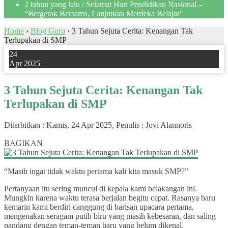
2 tahun yang lalu
/ Selamat Hari Pendidikan Nasional –
“Bergerak Bersama, Lanjutkan Merdeka Belajar”
Home
›
Blog Guru
›
3 Tahun Sejuta Cerita: Kenangan Tak
Terlupakan di SMP
24
Apr 2025
3 Tahun Sejuta Cerita: Kenangan Tak
Terlupakan di SMP
Diterbitkan :
Kamis, 24 Apr 2025
, Penulis :
Jovi Alannoris
0
BAGIKAN
“Masih ingat tidak waktu pertama kali kita masuk SMP?”
Pertanyaan itu sering muncul di kepala kami belakangan ini.
Mungkin karena waktu terasa berjalan begitu cepat. Rasanya baru
kemarin kami berdiri canggung di barisan upacara pertama,
mengenakan seragam putih biru yang masih kebesaran, dan saling
pandang dengan teman-teman baru yang belum dikenal.