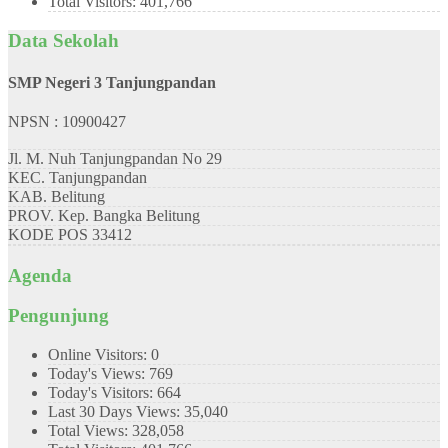
Total Visitors:
401,766
Data Sekolah
SMP Negeri 3 Tanjungpandan
NPSN : 10900427
Jl. M. Nuh Tanjungpandan No 29
KEC.
Tanjungpandan
KAB.
Belitung
PROV.
Kep. Bangka Belitung
KODE POS
33412
Agenda
Pengunjung
Online Visitors:
0
Today's Views:
769
Today's Visitors:
664
Last 30 Days Views:
35,040
Total Views:
328,058