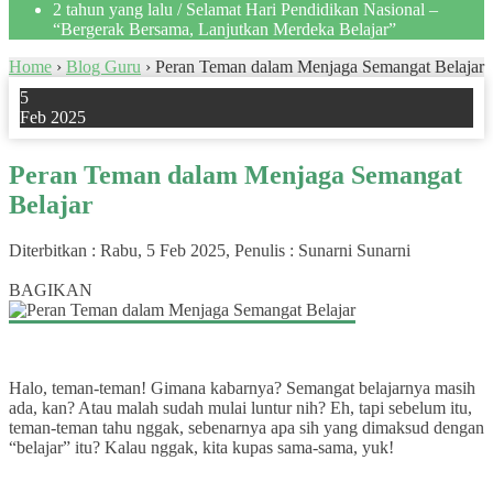
2 tahun yang lalu
/ Selamat Hari Pendidikan Nasional –
“Bergerak Bersama, Lanjutkan Merdeka Belajar”
Home
›
Blog Guru
›
Peran Teman dalam Menjaga Semangat Belajar
5
Feb 2025
Peran Teman dalam Menjaga Semangat
Belajar
Diterbitkan :
Rabu, 5 Feb 2025
, Penulis :
Sunarni Sunarni
0
BAGIKAN
Halo, teman-teman! Gimana kabarnya? Semangat belajarnya masih
ada, kan? Atau malah sudah mulai luntur nih? Eh, tapi sebelum itu,
teman-teman tahu nggak, sebenarnya apa sih yang dimaksud dengan
“belajar” itu? Kalau nggak, kita kupas sama-sama, yuk!