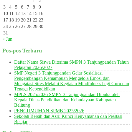
1
2
3
4
5
6
7
8
9
10
11
12
13
14
15
16
17
18
19
20
21
22
23
24
25
26
27
28
29
30
31
« Jun
Pos-pos Terbaru
Daftar Nama Siswa Diterima SMPN 3 Tanjungpandan Tahun
Pelajaran 2026/2027
SMP Negeri 3 Tanjungpandan Gelar Sosialisasi
Pengembangan Kemampuan Mengelola Emosi dan
Mengatasi Stres Melalui Kegiatan Mindfulness bagi Guru dan
Tenaga Kependidikan
MPLS 2025/2026 SMPN 3 Tanjungpandan Dibuka oleh
Kepala Dinas Pendidikan dan Kebudayaan Kabupaten
Belitung
PENGUMUMAN SPMB 2025/2026
Sekolah Bersih dan Asri: Kunci Kenyamanan dan Prestasi
Belajar