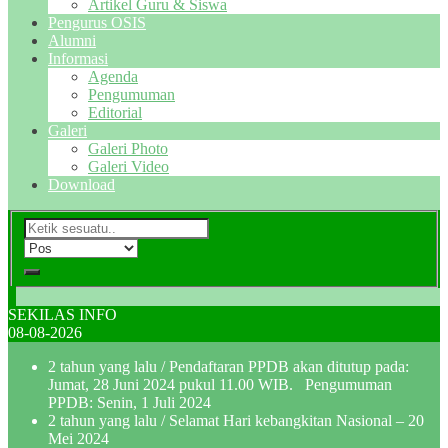
Artikel Guru & Siswa
Pengurus OSIS
Alumni
Informasi
Agenda
Pengumuman
Editorial
Galeri
Galeri Photo
Galeri Video
Download
SEKILAS INFO
08-08-2026
2 tahun yang lalu
/ Pendaftaran PPDB akan ditutup pada:
Jumat, 28 Juni 2024 pukul 11.00 WIB. Pengumuman
PPDB: Senin, 1 Juli 2024
2 tahun yang lalu
/ Selamat Hari kebangkitan Nasional – 20
Mei 2024