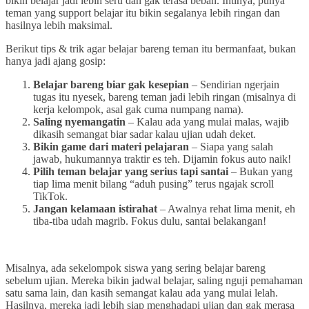
bikin belajar jadi lebih seru dan gak terasa beban. Intinya, punya
teman yang support belajar itu bikin segalanya lebih ringan dan
hasilnya lebih maksimal.
Berikut tips & trik agar belajar bareng teman itu bermanfaat, bukan
hanya jadi ajang gosip:
Belajar bareng biar gak kesepian
– Sendirian ngerjain
tugas itu nyesek, bareng teman jadi lebih ringan (misalnya di
kerja kelompok, asal gak cuma numpang nama).
Saling nyemangatin
– Kalau ada yang mulai malas, wajib
dikasih semangat biar sadar kalau ujian udah deket.
Bikin game dari materi pelajaran
– Siapa yang salah
jawab, hukumannya traktir es teh. Dijamin fokus auto naik!
Pilih teman belajar yang serius tapi santai
– Bukan yang
tiap lima menit bilang “aduh pusing” terus ngajak scroll
TikTok.
Jangan kelamaan istirahat
– Awalnya rehat lima menit, eh
tiba-tiba udah magrib. Fokus dulu, santai belakangan!
Misalnya, ada sekelompok siswa yang sering belajar bareng
sebelum ujian. Mereka bikin jadwal belajar, saling nguji pemahaman
satu sama lain, dan kasih semangat kalau ada yang mulai lelah.
Hasilnya, mereka jadi lebih siap menghadapi ujian dan gak merasa