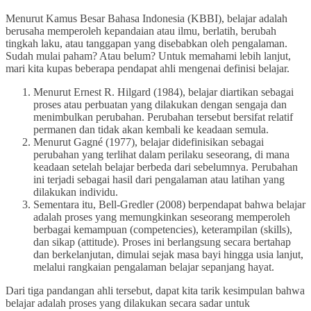
Menurut Kamus Besar Bahasa Indonesia (KBBI), belajar adalah
berusaha memperoleh kepandaian atau ilmu, berlatih, berubah
tingkah laku, atau tanggapan yang disebabkan oleh pengalaman.
Sudah mulai paham? Atau belum? Untuk memahami lebih lanjut,
mari kita kupas beberapa pendapat ahli mengenai definisi belajar.
Menurut Ernest R. Hilgard (1984), belajar diartikan sebagai
proses atau perbuatan yang dilakukan dengan sengaja dan
menimbulkan perubahan. Perubahan tersebut bersifat relatif
permanen dan tidak akan kembali ke keadaan semula.
Menurut Gagné (1977), belajar didefinisikan sebagai
perubahan yang terlihat dalam perilaku seseorang, di mana
keadaan setelah belajar berbeda dari sebelumnya. Perubahan
ini terjadi sebagai hasil dari pengalaman atau latihan yang
dilakukan individu.
Sementara itu, Bell-Gredler (2008) berpendapat bahwa belajar
adalah proses yang memungkinkan seseorang memperoleh
berbagai kemampuan (competencies), keterampilan (skills),
dan sikap (attitude). Proses ini berlangsung secara bertahap
dan berkelanjutan, dimulai sejak masa bayi hingga usia lanjut,
melalui rangkaian pengalaman belajar sepanjang hayat.
Dari tiga pandangan ahli tersebut, dapat kita tarik kesimpulan bahwa
belajar adalah proses yang dilakukan secara sadar untuk