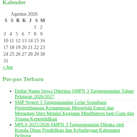
Kalender
Agustus 2026
S
S
R
K
J
S
M
1
2
3
4
5
6
7
8
9
10
11
12
13
14
15
16
17
18
19
20
21
22
23
24
25
26
27
28
29
30
31
« Jun
Pos-pos Terbaru
Daftar Nama Siswa Diterima SMPN 3 Tanjungpandan Tahun
Pelajaran 2026/2027
SMP Negeri 3 Tanjungpandan Gelar Sosialisasi
Pengembangan Kemampuan Mengelola Emosi dan
Mengatasi Stres Melalui Kegiatan Mindfulness bagi Guru dan
Tenaga Kependidikan
MPLS 2025/2026 SMPN 3 Tanjungpandan Dibuka oleh
Kepala Dinas Pendidikan dan Kebudayaan Kabupaten
Belitung