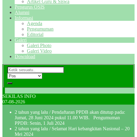
Artikel Guru & Siswa
Pengurus OSIS
Alumni
Informasi
Agenda
Pengumuman
Editorial
Galeri
Galeri Photo
Galeri Video
Download
SEKILAS INFO
07-08-2026
2 tahun yang lalu
/ Pendaftaran PPDB akan ditutup pada:
Jumat, 28 Juni 2024 pukul 11.00 WIB. Pengumuman
PPDB: Senin, 1 Juli 2024
2 tahun yang lalu
/ Selamat Hari kebangkitan Nasional – 20
Mei 2024