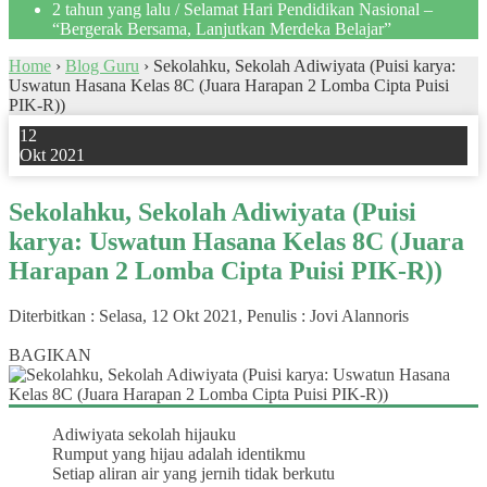
2 tahun yang lalu
/ Selamat Hari Pendidikan Nasional –
“Bergerak Bersama, Lanjutkan Merdeka Belajar”
Home
›
Blog Guru
›
Sekolahku, Sekolah Adiwiyata (Puisi karya:
Uswatun Hasana Kelas 8C (Juara Harapan 2 Lomba Cipta Puisi
PIK-R))
12
Okt 2021
Sekolahku, Sekolah Adiwiyata (Puisi
karya: Uswatun Hasana Kelas 8C (Juara
Harapan 2 Lomba Cipta Puisi PIK-R))
Diterbitkan :
Selasa, 12 Okt 2021
, Penulis :
Jovi Alannoris
0
BAGIKAN
Adiwiyata sekolah hijauku
Rumput yang hijau adalah identikmu
Setiap aliran air yang jernih tidak berkutu