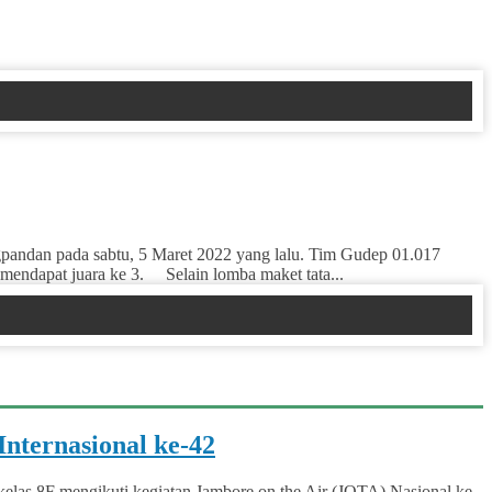
andan pada sabtu, 5 Maret 2022 yang lalu. Tim Gudep 01.017
 mendapat juara ke 3. Selain lomba maket tata...
nternasional ke-42
elas 8F mengikuti kegiatan Jambore on the Air (JOTA) Nasional ke-