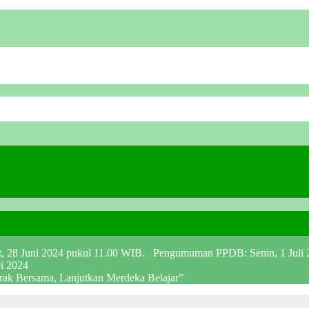
at, 28 Juni 2024 pukul 11.00 WIB. Pengumuman PPDB: Senin, 1 Juli
ei 2024
erak Bersama, Lanjutkan Merdeka Belajar”