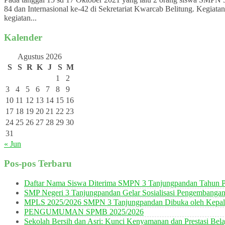
84 dan Internasional ke-42 di Sekretariat Kwarcab Belitung. Kegiat
kegiatan...
Kalender
Agustus 2026
S
S
R
K
J
S
M
1
2
3
4
5
6
7
8
9
10
11
12
13
14
15
16
17
18
19
20
21
22
23
24
25
26
27
28
29
30
31
« Jun
Pos-pos Terbaru
Daftar Nama Siswa Diterima SMPN 3 Tanjungpandan Tahun P
SMP Negeri 3 Tanjungpandan Gelar Sosialisasi Pengembanga
MPLS 2025/2026 SMPN 3 Tanjungpandan Dibuka oleh Kepala
PENGUMUMAN SPMB 2025/2026
Sekolah Bersih dan Asri: Kunci Kenyamanan dan Prestasi Bela