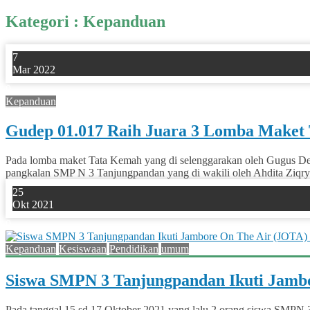
Kategori : Kepanduan
7
Mar 2022
0
Kepanduan
Gudep 01.017 Raih Juara 3 Lomba Maket
Pada lomba maket Tata Kemah yang di selenggarakan oleh Gugus D
pangkalan SMP N 3 Tanjungpandan yang di wakili oleh Ahdita Ziqry A
25
Okt 2021
0
Kepanduan
Kesiswaan
Pendidikan
umum
Siswa SMPN 3 Tanjungpandan Ikuti Jambor
Pada tanggal 15 sd 17 Oktober 2021 yang lalu 2 orang siswa SMPN 3