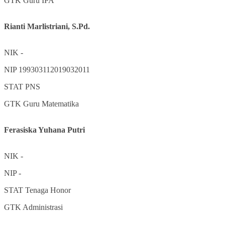
GTK
Guru IPA
Rianti Marlistriani, S.Pd.
NIK
-
NIP
199303112019032011
STAT
PNS
GTK
Guru Matematika
Ferasiska Yuhana Putri
NIK
-
NIP
-
STAT
Tenaga Honor
GTK
Administrasi