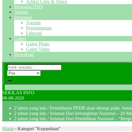
Artikel Guru & Siswa
Pengurus OSIS
Alumni
Informasi
Agenda
Pengumuman
Editorial
Galeri
Galeri Photo
Galeri Video
Download
SEKILAS INFO
08-08-2026
2 tahun yang lalu
/ Pendaftaran PPDB akan ditutup pada: Jum
2 tahun yang lalu
/ Selamat Hari kebangkitan Nasional – 20 M
2 tahun yang lalu
/ Selamat Hari Pendidikan Nasional – “Berg
Home
›
Kategori "Kepanduan"