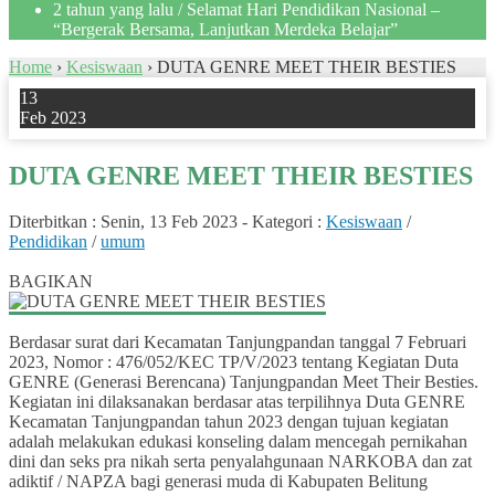
2 tahun yang lalu
/ Selamat Hari Pendidikan Nasional –
“Bergerak Bersama, Lanjutkan Merdeka Belajar”
Home
›
Kesiswaan
›
DUTA GENRE MEET THEIR BESTIES
13
Feb 2023
DUTA GENRE MEET THEIR BESTIES
Diterbitkan :
Senin, 13 Feb 2023
-
Kategori :
Kesiswaan
/
Pendidikan
/
umum
0
BAGIKAN
Berdasar surat dari Kecamatan Tanjungpandan tanggal 7 Februari
2023, Nomor : 476/052/KEC TP/V/2023 tentang Kegiatan Duta
GENRE (Generasi Berencana) Tanjungpandan Meet Their Besties.
Kegiatan ini dilaksanakan berdasar atas terpilihnya Duta GENRE
Kecamatan Tanjungpandan tahun 2023 dengan tujuan kegiatan
adalah melakukan edukasi konseling dalam mencegah pernikahan
dini dan seks pra nikah serta penyalahgunaan NARKOBA dan zat
adiktif / NAPZA bagi generasi muda di Kabupaten Belitung