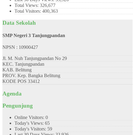
Total Views:
326,677
Total Visitors:
400,363
Data Sekolah
SMP Negeri 3 Tanjungpandan
NPSN : 10900427
Jl. M. Nuh Tanjungpandan No 29
KEC.
Tanjungpandan
KAB.
Belitung
PROV.
Kep. Bangka Belitung
KODE POS
33412
Agenda
Pengunjung
Online Visitors:
0
Today's Views:
65
Today's Visitors:
59
Last 30 Days Views:
33,926