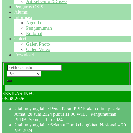
Artikel Guru & Siswa
Pengurus OSIS
Alumni
Informasi
Agenda
Pengumuman
Editorial
Galeri
Galeri Photo
Galeri Video
Download
SEKILAS INFO
06-08-2026
2 tahun yang lalu
/ Pendaftaran PPDB akan ditutup pada:
Jumat, 28 Juni 2024 pukul 11.00 WIB. Pengumuman
PPDB: Senin, 1 Juli 2024
2 tahun yang lalu
/ Selamat Hari kebangkitan Nasional – 20
Mei 2024