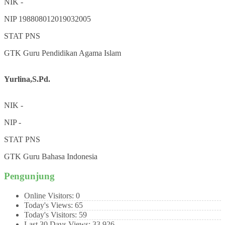
NIK
-
NIP
198808012019032005
STAT
PNS
GTK
Guru Pendidikan Agama Islam
Yurlina,S.Pd.
NIK
-
NIP
-
STAT
PNS
GTK
Guru Bahasa Indonesia
Pengunjung
Online Visitors:
0
Today's Views:
65
Today's Visitors:
59
Last 30 Days Views:
33,926