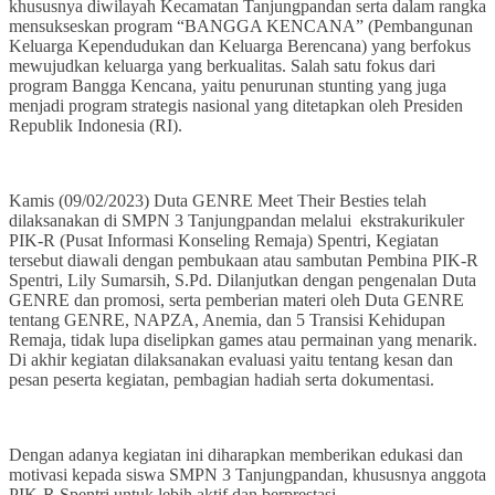
khususnya diwilayah Kecamatan Tanjungpandan serta dalam rangka
mensukseskan program “BANGGA KENCANA” (Pembangunan
Keluarga Kependudukan dan Keluarga Berencana) yang berfokus
mewujudkan keluarga yang berkualitas. Salah satu fokus dari
program Bangga Kencana, yaitu penurunan stunting yang juga
menjadi program strategis nasional yang ditetapkan oleh Presiden
Republik Indonesia (RI).
Kamis (09/02/2023) Duta GENRE Meet Their Besties telah
dilaksanakan di SMPN 3 Tanjungpandan melalui ekstrakurikuler
PIK-R (Pusat Informasi Konseling Remaja) Spentri, Kegiatan
tersebut diawali dengan pembukaan atau sambutan Pembina PIK-R
Spentri, Lily Sumarsih, S.Pd. Dilanjutkan dengan pengenalan Duta
GENRE dan promosi, serta pemberian materi oleh Duta GENRE
tentang GENRE, NAPZA, Anemia, dan 5 Transisi Kehidupan
Remaja, tidak lupa diselipkan games atau permainan yang menarik.
Di akhir kegiatan dilaksanakan evaluasi yaitu tentang kesan dan
pesan peserta kegiatan, pembagian hadiah serta dokumentasi.
Dengan adanya kegiatan ini diharapkan memberikan edukasi dan
motivasi kepada siswa SMPN 3 Tanjungpandan, khususnya anggota
PIK-R Spentri untuk lebih aktif dan berprestasi.