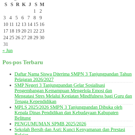
S
S
R
K
J
S
M
1
2
3
4
5
6
7
8
9
10
11
12
13
14
15
16
17
18
19
20
21
22
23
24
25
26
27
28
29
30
31
« Jun
Pos-pos Terbaru
Daftar Nama Siswa Diterima SMPN 3 Tanjungpandan Tahun
Pelajaran 2026/2027
SMP Negeri 3 Tanjungpandan Gelar Sosialisasi
Pengembangan Kemampuan Mengelola Emosi dan
Mengatasi Stres Melalui Kegiatan Mindfulness bagi Guru dan
Tenaga Kependidikan
MPLS 2025/2026 SMPN 3 Tanjungpandan Dibuka oleh
Kepala Dinas Pendidikan dan Kebudayaan Kabupaten
Belitung
PENGUMUMAN SPMB 2025/2026
Sekolah Bersih dan Asri: Kunci Kenyamanan dan Prestasi
Belajar