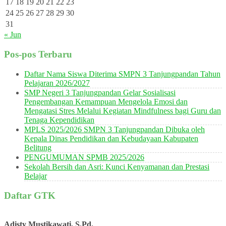
17
18
19
20
21
22
23
24
25
26
27
28
29
30
31
« Jun
Pos-pos Terbaru
Daftar Nama Siswa Diterima SMPN 3 Tanjungpandan Tahun
Pelajaran 2026/2027
SMP Negeri 3 Tanjungpandan Gelar Sosialisasi
Pengembangan Kemampuan Mengelola Emosi dan
Mengatasi Stres Melalui Kegiatan Mindfulness bagi Guru dan
Tenaga Kependidikan
MPLS 2025/2026 SMPN 3 Tanjungpandan Dibuka oleh
Kepala Dinas Pendidikan dan Kebudayaan Kabupaten
Belitung
PENGUMUMAN SPMB 2025/2026
Sekolah Bersih dan Asri: Kunci Kenyamanan dan Prestasi
Belajar
Daftar GTK
Adisty Mustikawati, S.Pd.