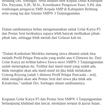
Belitung Drs. Soebagio. Serta dihadiri oleh Kepala Dinas Kearsipan
Drs. Paryanta, S.IP., M.Si., Koordinator Pengawas Yusri, S.Pd. dan
rombongan pengawas SMP, Kepala SMP di Kabupaten Belitung
serta orang tua dan Alumni SMPN 3 Tanjungpandan.
Dalam sambutannya beliau mengamanatkan untuk Gelar Karya P5
dan Pentas Seni berikutnya supaya lebih banyak melibatkan pihak-
pihak lain, sehingga lebih meriah dari Gelaran kali ini.
“Dalam Kurikulum Merdeka memang siswa dituntut untuk bisa
melatih Profil Pelajar Pancasila yang terdiri atas 6 Dimensi itu. Dari
Gelar Karya ini terlihat bahwa Siswa-siswi SMPN 3 Tanjungpandan
sudah menerapkan itu. Terlihat dari stand-stand yang sudah ada,
tidak mungkin akan ada stand-stand ini jika tidak melakukan
Gotong-Royong (salah 1 dimensi Profil Pelajar Pancasila – red),
tidak mungkin akan ada Pentas Seni dari siswa jika tidak ada
Kreativitas,” tambah Drs. Soebagio dalam sambutannya.
Kegiatan Gelar Karya P5 dan Pentas Seni SMPN 3 Tanjungpandan
berlangsung khidmad dan lancar, meskipun sempat di guyur hujan.