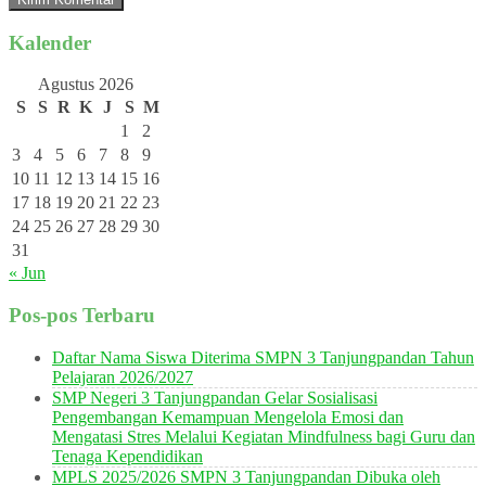
Kalender
Agustus 2026
S
S
R
K
J
S
M
1
2
3
4
5
6
7
8
9
10
11
12
13
14
15
16
17
18
19
20
21
22
23
24
25
26
27
28
29
30
31
« Jun
Pos-pos Terbaru
Daftar Nama Siswa Diterima SMPN 3 Tanjungpandan Tahun
Pelajaran 2026/2027
SMP Negeri 3 Tanjungpandan Gelar Sosialisasi
Pengembangan Kemampuan Mengelola Emosi dan
Mengatasi Stres Melalui Kegiatan Mindfulness bagi Guru dan
Tenaga Kependidikan
MPLS 2025/2026 SMPN 3 Tanjungpandan Dibuka oleh