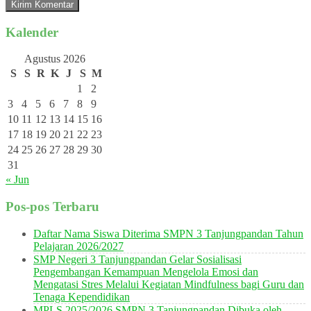
Kalender
Agustus 2026
S
S
R
K
J
S
M
1
2
3
4
5
6
7
8
9
10
11
12
13
14
15
16
17
18
19
20
21
22
23
24
25
26
27
28
29
30
31
« Jun
Pos-pos Terbaru
Daftar Nama Siswa Diterima SMPN 3 Tanjungpandan Tahun
Pelajaran 2026/2027
SMP Negeri 3 Tanjungpandan Gelar Sosialisasi
Pengembangan Kemampuan Mengelola Emosi dan
Mengatasi Stres Melalui Kegiatan Mindfulness bagi Guru dan
Tenaga Kependidikan
MPLS 2025/2026 SMPN 3 Tanjungpandan Dibuka oleh