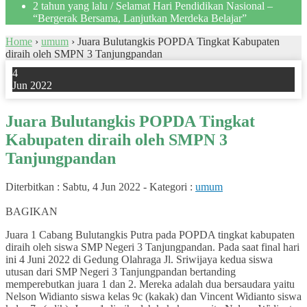
2 tahun yang lalu
/ Selamat Hari Pendidikan Nasional –
“Bergerak Bersama, Lanjutkan Merdeka Belajar”
Home
›
umum
›
Juara Bulutangkis POPDA Tingkat Kabupaten
diraih oleh SMPN 3 Tanjungpandan
4
Jun 2022
Juara Bulutangkis POPDA Tingkat
Kabupaten diraih oleh SMPN 3
Tanjungpandan
Diterbitkan :
Sabtu, 4 Jun 2022
-
Kategori :
umum
1
BAGIKAN
Juara 1 Cabang Bulutangkis Putra pada POPDA tingkat kabupaten
diraih oleh siswa SMP Negeri 3 Tanjungpandan. Pada saat final hari
ini 4 Juni 2022 di Gedung Olahraga Jl. Sriwijaya kedua siswa
utusan dari SMP Negeri 3 Tanjungpandan bertanding
memperebutkan juara 1 dan 2. Mereka adalah dua bersaudara yaitu
Nelson Widianto siswa kelas 9c (kakak) dan Vincent Widianto siswa