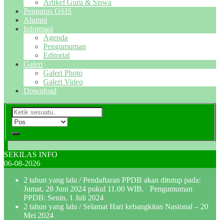
Artikel Guru & Siswa
Pengurus OSIS
Alumni
Informasi
Agenda
Pengumuman
Editorial
Galeri
Galeri Photo
Galeri Video
Download
SEKILAS INFO
06-08-2026
2 tahun yang lalu
/ Pendaftaran PPDB akan ditutup pada:
Jumat, 28 Juni 2024 pukul 11.00 WIB. Pengumuman
PPDB: Senin, 1 Juli 2024
2 tahun yang lalu
/ Selamat Hari kebangkitan Nasional – 20
Mei 2024