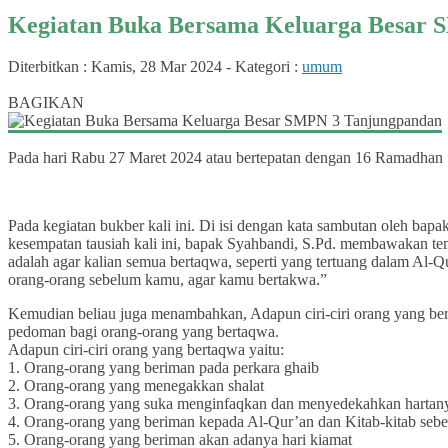
Kegiatan Buka Bersama Keluarga Besar
Diterbitkan :
Kamis, 28 Mar 2024
-
Kategori :
umum
0
BAGIKAN
Pada hari Rabu 27 Maret 2024 atau bertepatan dengan 16 Ramadhan 
Pada kegiatan bukber kali ini. Di isi dengan kata sambutan oleh bapa
kesempatan tausiah kali ini, bapak Syahbandi, S.Pd. membawakan tem
adalah agar kalian semua bertaqwa, seperti yang tertuang dalam Al-Q
orang-orang sebelum kamu, agar kamu bertakwa.”
Kemudian beliau juga menambahkan, Adapun ciri-ciri orang yang bert
pedoman bagi orang-orang yang bertaqwa.
Adapun ciri-ciri orang yang bertaqwa yaitu:
1. Orang-orang yang beriman pada perkara ghaib
2. Orang-orang yang menegakkan shalat
3. Orang-orang yang suka menginfaqkan dan menyedekahkan hartan
4. Orang-orang yang beriman kepada Al-Qur’an dan Kitab-kitab seb
5. Orang-orang yang beriman akan adanya hari kiamat