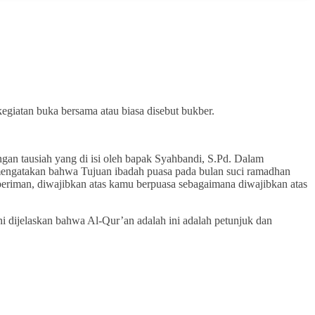
iatan buka bersama atau biasa disebut bukber.
engan tausiah yang di isi oleh bapak Syahbandi, S.Pd. Dalam
u mengatakan bahwa Tujuan ibadah puasa pada bulan suci ramadhan
 beriman, diwajibkan atas kamu berpuasa sebagaimana diwajibkan atas
i dijelaskan bahwa Al-Qur’an adalah ini adalah petunjuk dan