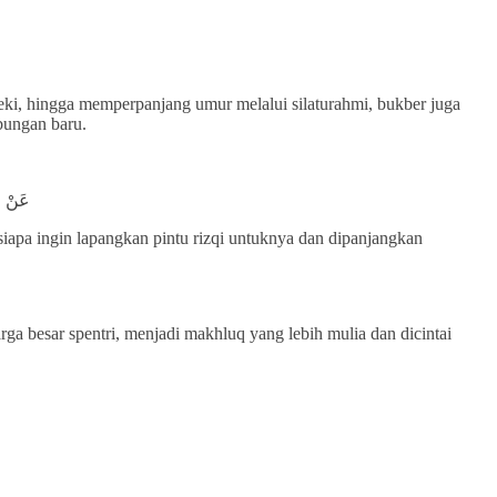
zeki, hingga memperpanjang umur melalui silaturahmi, bukber juga
bungan baru.
عَنْ اب
iapa ingin lapangkan pintu rizqi untuknya dan dipanjangkan
a besar spentri, menjadi makhluq yang lebih mulia dan dicintai