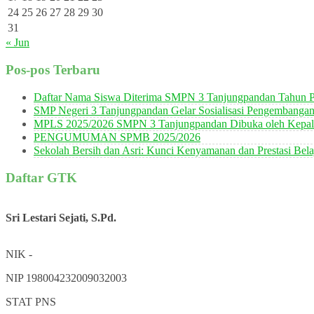
24
25
26
27
28
29
30
31
« Jun
Pos-pos Terbaru
Daftar Nama Siswa Diterima SMPN 3 Tanjungpandan Tahun P
SMP Negeri 3 Tanjungpandan Gelar Sosialisasi Pengembanga
MPLS 2025/2026 SMPN 3 Tanjungpandan Dibuka oleh Kepala
PENGUMUMAN SPMB 2025/2026
Sekolah Bersih dan Asri: Kunci Kenyamanan dan Prestasi Bela
Daftar GTK
Sri Lestari Sejati, S.Pd.
NIK
-
NIP
198004232009032003
STAT
PNS