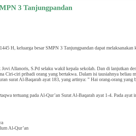
 SMPN 3 Tanjungpandan
1445 H, keluarga besar SMPN 3 Tanjungpandan dapat melaksanakan keg
k Jovi Allanoris, S.Pd selaku wakil kepala sekolah. Dan di lanjutkan d
a Ciri-ciri pribadi orang yang bertakwa. Dalam isi tausiahnya belia
uran surat Al-Baqarah ayat 183, yang artinya: ” Hai orang-orang yang
aqwa tertuang pada Al-Qur’an Surat Al-Baqarah ayat 1-4. Pada ayat in
ya
elum Al-Qur’an