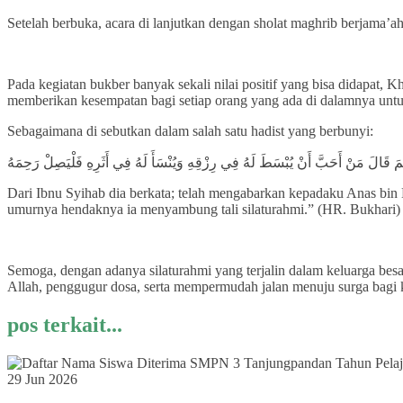
Setelah berbuka, acara di lanjutkan dengan sholat maghrib berjama
Pada kegiatan bukber banyak sekali nilai positif yang bisa didapat
memberikan kesempatan bagi setiap orang yang ada di dalamnya un
Sebagaimana di sebutkan dalam salah satu hadist yang berbunyi:
َ قَالَ مَنْ أَحَبَّ أَنْ يُبْسَطَ لَهُ فِي رِزْقِهِ وَيُنْسَأَ لَهُ فِي أَثَرِهِ فَلْيَصِلْ رَحِمَهُ
Dari Ibnu Syihab dia berkata; telah mengabarkan kepadaku Anas bin 
umurnya hendaknya ia menyambung tali silaturahmi.” (HR. Bukhari) 
Semoga, dengan adanya silaturahmi yang terjalin dalam keluarga bes
Allah, penggugur dosa, serta mempermudah jalan menuju surga bagi 
pos terkait...
29 Jun 2026