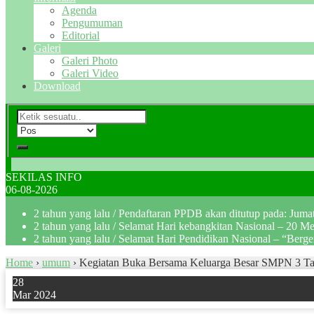
Agenda
Pengumuman
Editorial
Galeri
Galeri Photo
Galeri Video
Download
SEKILAS INFO
06-08-2026
2 tahun yang lalu
/ Pendaftaran PPDB akan ditutup pada: Jum
2 tahun yang lalu
/ Selamat Hari kebangkitan Nasional – 20 M
2 tahun yang lalu
/ Selamat Hari Pendidikan Nasional – “Berg
Home
›
umum
›
Kegiatan Buka Bersama Keluarga Besar SMPN 3 T
28
Mar 2024