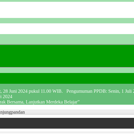
at, 28 Juni 2024 pukul 11.00 WIB. Pengumuman PPDB: Senin, 1 Juli
ei 2024
erak Bersama, Lanjutkan Merdeka Belajar”
anjungpandan