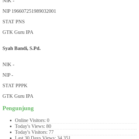
NIK
-
NIP
196607251989032001
STAT
PNS
GTK
Guru IPA
Syah Bandi, S.Pd.
NIK
-
NIP
-
STAT
PPPK
GTK
Guru IPA
Pengunjung
Online Visitors:
0
Today's Views:
80
Today's Visitors:
77
Last 30 Days Views:
34,351