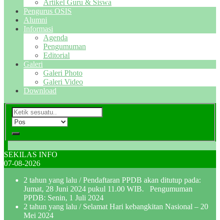
Artikel Guru & Siswa
Pengurus OSIS
Alumni
Informasi
Agenda
Pengumuman
Editorial
Galeri
Galeri Photo
Galeri Video
Download
SEKILAS INFO
07-08-2026
2 tahun yang lalu
/ Pendaftaran PPDB akan ditutup pada:
Jumat, 28 Juni 2024 pukul 11.00 WIB. Pengumuman
PPDB: Senin, 1 Juli 2024
2 tahun yang lalu
/ Selamat Hari kebangkitan Nasional – 20
Mei 2024