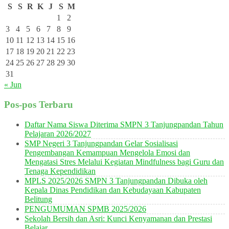
S
S
R
K
J
S
M
1
2
3
4
5
6
7
8
9
10
11
12
13
14
15
16
17
18
19
20
21
22
23
24
25
26
27
28
29
30
31
« Jun
Pos-pos Terbaru
Daftar Nama Siswa Diterima SMPN 3 Tanjungpandan Tahun
Pelajaran 2026/2027
SMP Negeri 3 Tanjungpandan Gelar Sosialisasi
Pengembangan Kemampuan Mengelola Emosi dan
Mengatasi Stres Melalui Kegiatan Mindfulness bagi Guru dan
Tenaga Kependidikan
MPLS 2025/2026 SMPN 3 Tanjungpandan Dibuka oleh
Kepala Dinas Pendidikan dan Kebudayaan Kabupaten
Belitung
PENGUMUMAN SPMB 2025/2026
Sekolah Bersih dan Asri: Kunci Kenyamanan dan Prestasi
Belajar