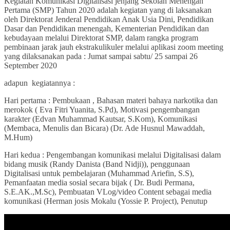
Kegiatan Komunikasi Digitalisasi jenjang Sekolah Menengah
Pertama (SMP) Tahun 2020 adalah kegiatan yang di laksanakan
oleh Direktorat Jenderal Pendidikan Anak Usia Dini, Pendidikan
Dasar dan Pendidikan menengah, Kementerian Pendidikan dan
kebudayaan melalui Direktorat SMP, dalam rangka program
pembinaan jarak jauh ekstrakulikuler melalui aplikasi zoom meeting
yang dilaksanakan pada : Jumat sampai sabtu/ 25 sampai 26
September 2020
adapun kegiatannya :
Hari pertama : Pembukaan , Bahasan materi bahaya narkotika dan
merokok ( Eva Fitri Yuanita, S.Pd), Motivasi pengembangan
karakter (Edvan Muhammad Kautsar, S.Kom), Komunikasi
(Membaca, Menulis dan Bicara) (Dr. Ade Husnul Mawaddah,
M.Hum)
Hari kedua : Pengembangan komunikasi melalui Digitalisasi dalam
bidang musik (Randy Danista (Band Nidji)), penggunaan
Digitalisasi untuk pembelajaran (Muhammad Ariefin, S.S),
Pemanfaatan media sosial secara bijak ( Dr. Budi Permana,
S.E.AK.,M.Sc), Pembuatan VLog/video Content sebagai media
komunikasi (Herman josis Mokalu (Yossie P. Project), Penutup