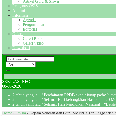
Artikel Guru & Siswa
Pengurus OSIS
Alumni
Informasi
Agenda
Pengumuman
Editorial
Galeri
Galeri Photo
Galeri Video
Download
SEKILAS INFO
08-08-2026
2 tahun yang lalu
/ Pendaftaran PPDB akan ditutup pada: Jum
2 tahun yang lalu
/ Selamat Hari kebangkitan Nasional – 20 M
2 tahun yang lalu
/ Selamat Hari Pendidikan Nasional – “Berg
Home
›
umum
›
Kepala Sekolah dan Guru SMPN 3 Tanjungpandan M