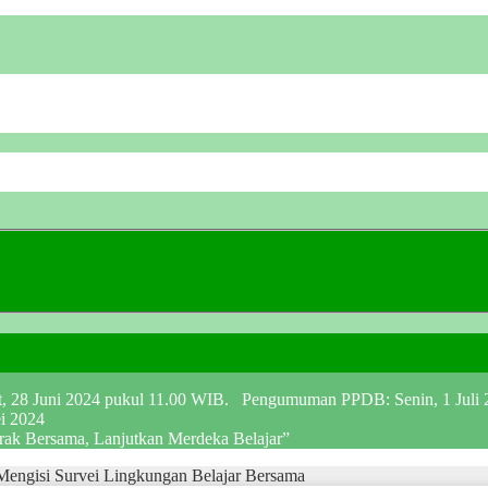
at, 28 Juni 2024 pukul 11.00 WIB. Pengumuman PPDB: Senin, 1 Juli
ei 2024
erak Bersama, Lanjutkan Merdeka Belajar”
engisi Survei Lingkungan Belajar Bersama