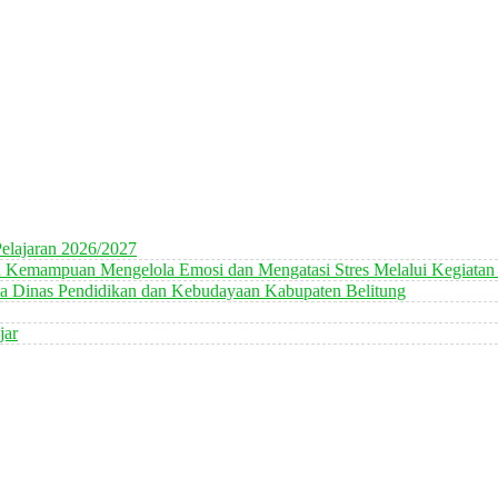
elajaran 2026/2027
n Kemampuan Mengelola Emosi dan Mengatasi Stres Melalui Kegiatan
 Dinas Pendidikan dan Kebudayaan Kabupaten Belitung
jar