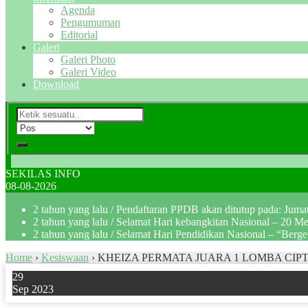
Agenda
Pengumuman
Editorial
Galeri
Galeri Photo
Galeri Video
Download
SEKILAS INFO
08-08-2026
2 tahun yang lalu
/ Pendaftaran PPDB akan ditutup pada: Jum
2 tahun yang lalu
/ Selamat Hari kebangkitan Nasional – 20 M
2 tahun yang lalu
/ Selamat Hari Pendidikan Nasional – “Berg
Home
›
Kesiswaan
›
KHEIZA PERMATA JUARA 1 LOMBA CIPT
29
Sep 2023