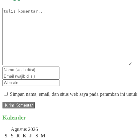
Simpan nama, email, dan situs web saya pada peramban ini untuk
Kalender
Agustus 2026
S
S
R
K
J
S
M