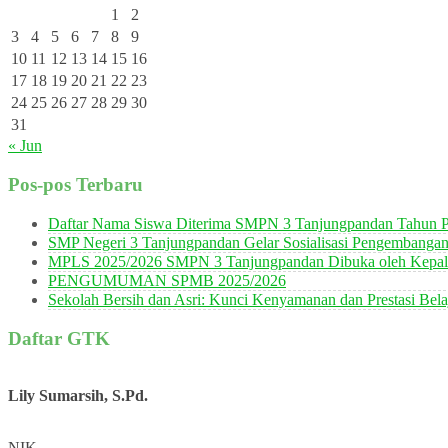
1
2
3
4
5
6
7
8
9
10
11
12
13
14
15
16
17
18
19
20
21
22
23
24
25
26
27
28
29
30
31
« Jun
Pos-pos Terbaru
Daftar Nama Siswa Diterima SMPN 3 Tanjungpandan Tahun P
SMP Negeri 3 Tanjungpandan Gelar Sosialisasi Pengembanga
MPLS 2025/2026 SMPN 3 Tanjungpandan Dibuka oleh Kepala
PENGUMUMAN SPMB 2025/2026
Sekolah Bersih dan Asri: Kunci Kenyamanan dan Prestasi Bela
Daftar GTK
Lily Sumarsih, S.Pd.
NIK
-