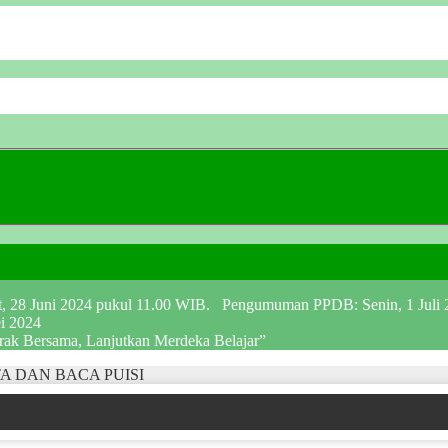
at, 28 Juni 2024 pukul 11.00 WIB. Pengumuman PPDB: Senin, 1 Juli
ei 2024
erak Bersama, Lanjutkan Merdeka Belajar”
A DAN BACA PUISI