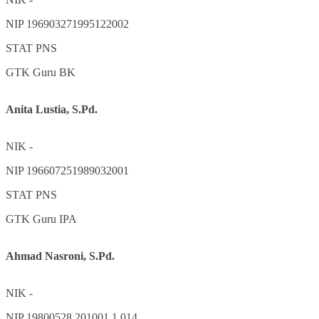
NIP
196903271995122002
STAT
PNS
GTK
Guru BK
Anita Lustia, S.Pd.
NIK
-
NIP
196607251989032001
STAT
PNS
GTK
Guru IPA
Ahmad Nasroni, S.Pd.
NIK
-
NIP
19800528 201001 1 014