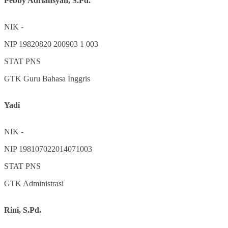
Pebby Adriansyah, S.Pd.
NIK
-
NIP
19820820 200903 1 003
STAT
PNS
GTK
Guru Bahasa Inggris
Yadi
NIK
-
NIP
198107022014071003
STAT
PNS
GTK
Administrasi
Rini, S.Pd.