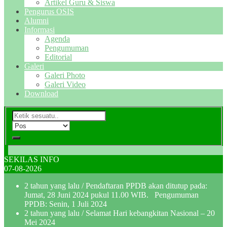
Artikel Guru & Siswa
Pengurus OSIS
Alumni
Informasi
Agenda
Pengumuman
Editorial
Galeri
Galeri Photo
Galeri Video
Download
SEKILAS INFO
07-08-2026
2 tahun yang lalu
/ Pendaftaran PPDB akan ditutup pada:
Jumat, 28 Juni 2024 pukul 11.00 WIB. Pengumuman
PPDB: Senin, 1 Juli 2024
2 tahun yang lalu
/ Selamat Hari kebangkitan Nasional – 20
Mei 2024