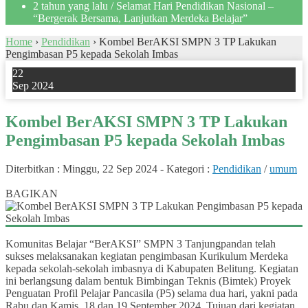
2 tahun yang lalu
/ Selamat Hari Pendidikan Nasional –
“Bergerak Bersama, Lanjutkan Merdeka Belajar”
Home
›
Pendidikan
›
Kombel BerAKSI SMPN 3 TP Lakukan
Pengimbasan P5 kepada Sekolah Imbas
22
Sep 2024
Kombel BerAKSI SMPN 3 TP Lakukan
Pengimbasan P5 kepada Sekolah Imbas
Diterbitkan :
Minggu, 22 Sep 2024
-
Kategori :
Pendidikan
/
umum
0
BAGIKAN
Komunitas Belajar “BerAKSI” SMPN 3 Tanjungpandan telah
sukses melaksanakan kegiatan pengimbasan Kurikulum Merdeka
kepada sekolah-sekolah imbasnya di Kabupaten Belitung. Kegiatan
ini berlangsung dalam bentuk Bimbingan Teknis (Bimtek) Proyek
Penguatan Profil Pelajar Pancasila (P5) selama dua hari, yakni pada
Rabu dan Kamis, 18 dan 19 September 2024. Tujuan dari kegiatan