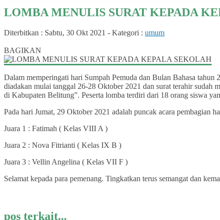
LOMBA MENULIS SURAT KEPADA K
Diterbitkan :
Sabtu, 30 Okt 2021
-
Kategori :
umum
0
BAGIKAN
Dalam memperingati hari Sumpah Pemuda dan Bulan Bahasa tahun 2
diadakan mulai tanggal 26-28 Oktober 2021 dan surat terahir suda
di Kabupaten Belitung”. Peserta lomba terdiri dari 18 orang siswa ya
Pada hari Jumat, 29 Oktober 2021 adalah puncak acara pembagian h
Juara 1 : Fatimah ( Kelas VIII A )
Juara 2 : Nova Fitrianti ( Kelas IX B )
Juara 3 : Vellin Angelina ( Kelas VII F )
Selamat kepada para pemenang. Tingkatkan terus semangat dan kemampu
pos terkait...