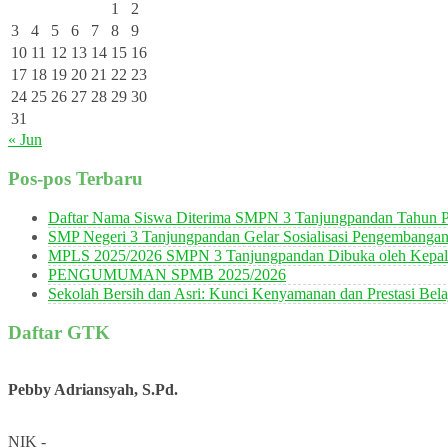
1
2
3
4
5
6
7
8
9
10
11
12
13
14
15
16
17
18
19
20
21
22
23
24
25
26
27
28
29
30
31
« Jun
Pos-pos Terbaru
Daftar Nama Siswa Diterima SMPN 3 Tanjungpandan Tahun P
SMP Negeri 3 Tanjungpandan Gelar Sosialisasi Pengembanga
MPLS 2025/2026 SMPN 3 Tanjungpandan Dibuka oleh Kepala
PENGUMUMAN SPMB 2025/2026
Sekolah Bersih dan Asri: Kunci Kenyamanan dan Prestasi Bela
Daftar GTK
Pebby Adriansyah, S.Pd.
NIK
-