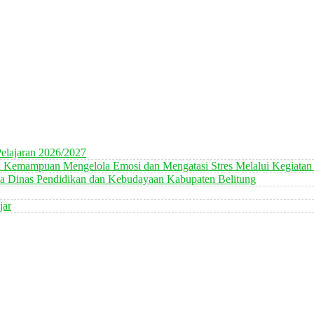
elajaran 2026/2027
n Kemampuan Mengelola Emosi dan Mengatasi Stres Melalui Kegiatan
 Dinas Pendidikan dan Kebudayaan Kabupaten Belitung
jar