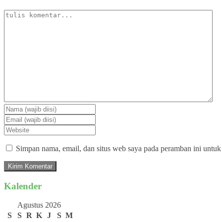
Simpan nama, email, dan situs web saya pada peramban ini untuk
Kalender
Agustus 2026
S
S
R
K
J
S
M