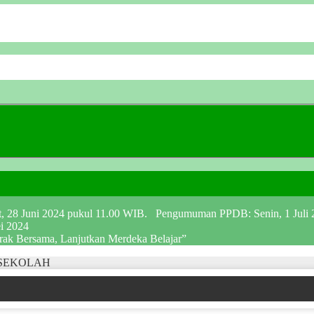
at, 28 Juni 2024 pukul 11.00 WIB. Pengumuman PPDB: Senin, 1 Juli
ei 2024
erak Bersama, Lanjutkan Merdeka Belajar”
 SEKOLAH