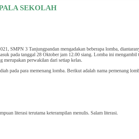
EPALA SEKOLAH
021, SMPN 3 Tanjungpandan mengadakan beberapa lomba, diantarany
h masuk pada tanggal 28 Oktober jam 12.00 siang. Lomba ini mengamb
ng merupakan perwakilan dari setiap kelas.
adiah pada para memenang lomba. Berikut adalah nama pemenang lomb
an literasi terutama keterampilan menulis. Salam literasi.