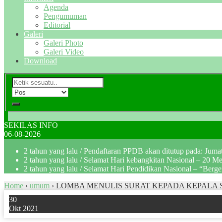
Agenda
Pengumuman
Editorial
Galeri
Galeri Photo
Galeri Video
Download
SEKILAS INFO
06-08-2026
2 tahun yang lalu
/ Pendaftaran PPDB akan ditutup pada: Jum
2 tahun yang lalu
/ Selamat Hari kebangkitan Nasional – 20 M
2 tahun yang lalu
/ Selamat Hari Pendidikan Nasional – “Berg
Home
›
umum
›
LOMBA MENULIS SURAT KEPADA KEPALA
30
Okt 2021