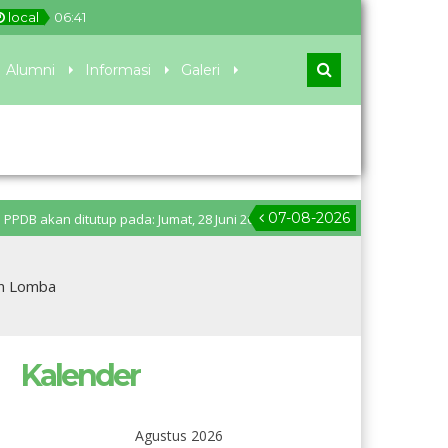
local
06
:
41
Alumni
Informasi
Galeri
07-08-2026
p pada: Jumat, 28 Juni 2024 pukul 11.00 WIB. Pengumuman PPDB: Senin, 1 J
un Lomba
Kalender
Agustus 2026