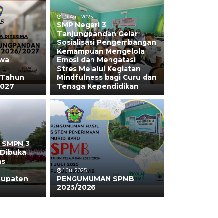
10 Agu 2025
SMP Negeri 3
Tanjungpandan Gelar
Sosialisasi Pengembangan
Kemampuan Mengelola
swa
Emosi dan Mengatasi
3
Stres Melalui Kegiatan
 Tahun
Mindfulness bagi Guru dan
2027
Tenaga Kependidikan
 SMPN 3
Dibuka
as
1 Jul 2025
bupaten
PENGUMUMAN SPMB
2025/2026