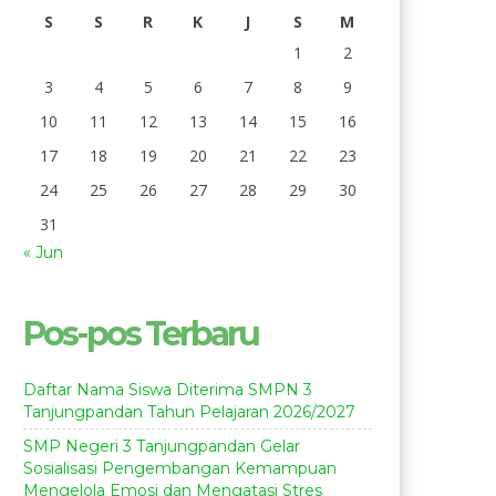
S
S
R
K
J
S
M
1
2
3
4
5
6
7
8
9
10
11
12
13
14
15
16
17
18
19
20
21
22
23
24
25
26
27
28
29
30
31
« Jun
Pos-pos Terbaru
Daftar Nama Siswa Diterima SMPN 3
Tanjungpandan Tahun Pelajaran 2026/2027
SMP Negeri 3 Tanjungpandan Gelar
Sosialisasi Pengembangan Kemampuan
Mengelola Emosi dan Mengatasi Stres