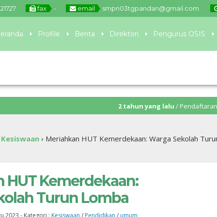
21727
fax
-
email
smpn03tgpandan@gmail.com
eranda
Profile
Berita
Direktori
Pengurus OSIS
2 tahun yang lalu
/ Pendaftaran PPDB akan ditutu
›
Kesiswaan
›
Meriahkan HUT Kemerdekaan: Warga Sekolah Tur
n HUT Kemerdekaan:
kolah Turun Lomba
gu 2023
-
Kategori :
Kesiswaan
/
Pendidikan
/
umum