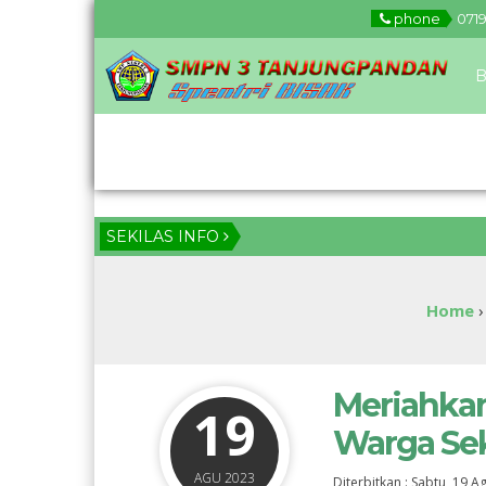
phone
0719
B
Download
SEKILAS INFO
Home
Meriahka
19
Warga Se
AGU 2023
Diterbitkan :
Sabtu, 19 A