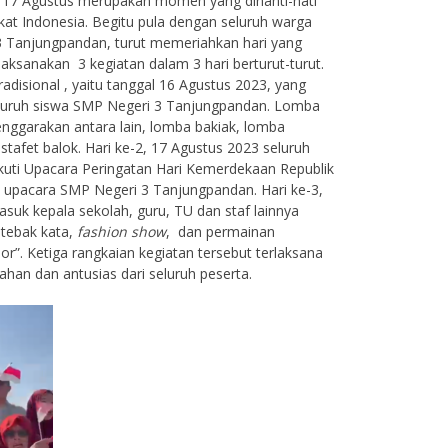
 17 Agustus merupakan momen yang dinanti-nati
kat Indonesia. Begitu pula dengan seluruh warga
 Tanjungpandan, turut memeriahkan hari yang
laksanakan 3 kegiatan dalam 3 hari berturut-turut.
adisional , yaitu tanggal 16 Agustus 2023, yang
eluruh siswa SMP Negeri 3 Tanjungpandan. Lomba
lenggarakan antara lain, lomba bakiak, lomba
tafet balok. Hari ke-2, 17 Agustus 2023 seluruh
uti Upacara Peringatan Hari Kemerdekaan Republik
n upacara SMP Negeri 3 Tanjungpandan. Hari ke-3,
suk kepala sekolah, guru, TU dan staf lainnya
tebak kata,
fashion show
, dan permainan
dor”. Ketiga rangkaian kegiatan tersebut terlaksana
eriahan dan antusias dari seluruh peserta.
tiawati, S.Pd.
Yurlina,S.Pd.
-
NIK
197103281999032001
NIP
PNS
STAT
PN
Guru Penjas Orkes
GTK
Guru Bahasa Indonesi