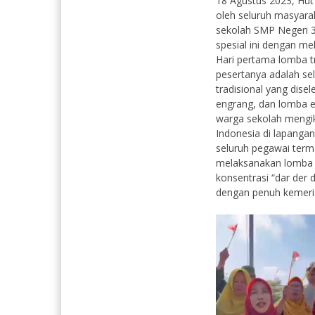
18 Agustus 2023, Hut
oleh seluruh masyara
sekolah SMP Negeri 3
spesial ini dengan me
Hari pertama lomba tr
pesertanya adalah s
tradisional yang dise
engrang, dan lomba es
warga sekolah mengik
Indonesia di lapanga
seluruh pegawai terma
melaksanakan lomba 
konsentrasi “dar der 
dengan penuh kem
Mardia
Retni Sulis
NIK
-
NIK
NIP
-
NIP
STAT
Tenaga Honor
STAT
GTK
Petugas Kebersihan
GTK