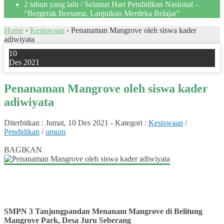
2 tahun yang lalu
/ Selamat Hari Pendidikan Nasional –
“Bergerak Bersama, Lanjutkan Merdeka Belajar”
Home
›
Kesiswaan
›
Penanaman Mangrove oleh siswa kader
adiwiyata
10
Des 2021
Penanaman Mangrove oleh siswa kader
adiwiyata
Diterbitkan :
Jumat, 10 Des 2021
-
Kategori :
Kesiswaan
/
Pendidikan
/
umum
3
BAGIKAN
SMPN 3 Tanjungpandan Menanam Mangrove di Belitung
Mangrove Park, Desa Juru Seberang