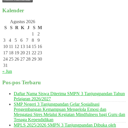
Kalender
Agustus 2026
S
S
R
K
J
S
M
1
2
3
4
5
6
7
8
9
10
11
12
13
14
15
16
17
18
19
20
21
22
23
24
25
26
27
28
29
30
31
« Jun
Pos-pos Terbaru
Daftar Nama Siswa Diterima SMPN 3 Tanjungpandan Tahun
Pelajaran 2026/2027
SMP Negeri 3 Tanjungpandan Gelar Sosialisasi
Pengembangan Kemampuan Mengelola Emosi dan
Mengatasi Stres Melalui Kegiatan Mindfulness bagi Guru dan
Tenaga Kependidikan
MPLS 2025/2026 SMPN 3 Tanjungpandan Dibuka oleh