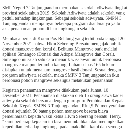
SMP Negeri 3 Tanjungpandan merupakan sekolah adiwiyata tingkat
provinsi sejak tahun 2019. Sekolah Adiwiyata adalah sekolah yang
peduli terhadap lingkungan. Sebagai sekolah adiwiyata, SMPN 3
Tanjungpandan mempunyai beberapa program diantaranya yaitu
aksi penanaman pohon di luar lingkungan sekolah.
Membaca berita di Koran Pos Belitung yang terbit pada tanggal 26
November 2021 bahwa Hkm Seberang Bersatu mengajak publik
donasi mangrove dan koral di Belitung Mangrove park melalui
aplikasi Simangco (Donasi dan Adopsi Mangrove dan Coral).
Simangco ini salah satu cara menarik wisatawan untuk berdonasi
mangrove maupun terumbu karang. Lahan seluas 165 hektare
disiapkan untuk menanam mangrove hasil donasi. Sesuai dengan
program adiwiyata sekolah, maka SMPN 3 Tanjungpandan ikut
berdonasi pohon mangrove sekaligus melakukan penanaman.
Kegiatan penanaman mangrove dilakukan pada Jumat, 10
Desember 2021. Penanaman dilakukan oleh 15 orang siswa kader
adiwiyata sekolah bersama dengan guru-guru Pembina dan Kepala
Sekolah. Kepala SMPN 3 Tanjungpandan, Rini,S.Pd menyerahkan
donasi sejumlah 50 batang pohon mangrove beserta biaya
pemeliharaan kepada wakil ketua HKm Seberang bersatu, Herry.
“kami berharap kegiatan ini bisa menumbuhkan dan meningkatkan
kepedulian terhadap lingkunga pada anak didik kami dan semoga