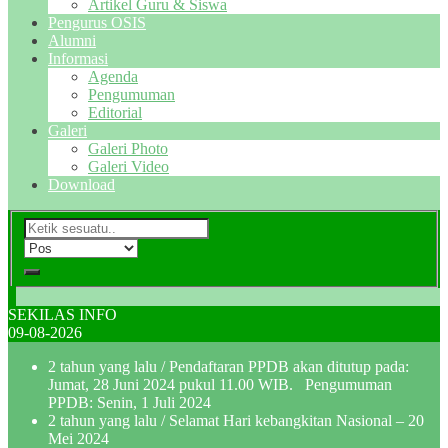
Artikel Guru & Siswa
Pengurus OSIS
Alumni
Informasi
Agenda
Pengumuman
Editorial
Galeri
Galeri Photo
Galeri Video
Download
SEKILAS INFO
09-08-2026
2 tahun yang lalu
/ Pendaftaran PPDB akan ditutup pada:
Jumat, 28 Juni 2024 pukul 11.00 WIB. Pengumuman
PPDB: Senin, 1 Juli 2024
2 tahun yang lalu
/ Selamat Hari kebangkitan Nasional – 20
Mei 2024