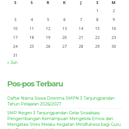
S
S
R
K
J
S
M
1
2
3
4
5
6
7
8
9
10
11
12
13
14
15
16
17
18
19
20
21
22
23
24
25
26
27
28
29
30
31
« Jun
Pos-pos Terbaru
Daftar Nama Siswa Diterima SMPN 3 Tanjungpandan
Tahun Pelajaran 2026/2027
SMP Negeri 3 Tanjungpandan Gelar Sosialisasi
Pengembangan Kemampuan Mengelola Emosi dan
Mengatasi Stres Melalui Kegiatan Mindfulness bagi Guru