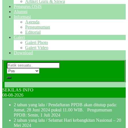
Artikel Guru & Siswa
Pengurus OSIS
Alumni
Informasi
Agenda
Pengumuman
Editorial
Galeri
Galeri Photo
Galeri Video
Download
SEKILAS INFO
08-08-2026
2 tahun yang lalu
/ Pendaftaran PPDB akan ditutup pada:
Jumat, 28 Juni 2024 pukul 11.00 WIB. Pengumuman
PPDB: Senin, 1 Juli 2024
2 tahun yang lalu
/ Selamat Hari kebangkitan Nasional – 20
Mei 2024