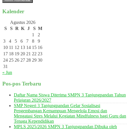
Kalender
Agustus 2026
S
S
R
K
J
S
M
1
2
3
4
5
6
7
8
9
10
11
12
13
14
15
16
17
18
19
20
21
22
23
24
25
26
27
28
29
30
31
« Jun
Pos-pos Terbaru
Daftar Nama Siswa Diterima SMPN 3 Tanjungpandan Tahun
Pelajaran 2026/2027
SMP Negeri 3 Tanjungpandan Gelar Sosialisasi
Pengembangan Kemampuan Mengelola Emosi dan
Mengatasi Stres Melalui Kegiatan Mindfulness bagi Guru dan
Tenaga Kependidikan
MPLS 2025/2026 SMPN 3 Tanjungpandan Dibuka oleh