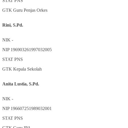
STAT
PNS
GTK
Guru Penjas Orkes
Rini, S.Pd.
NIK
-
NIP
196903261997032005
STAT
PNS
GTK
Kepala Sekolah
Anita Lustia, S.Pd.
NIK
-
NIP
196607251989032001
STAT
PNS
GTK
Guru IPA