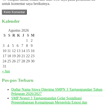
untuk komentar saya berikutnya.
Kalender
Agustus 2026
S
S
R
K
J
S
M
1
2
3
4
5
6
7
8
9
10
11
12
13
14
15
16
17
18
19
20
21
22
23
24
25
26
27
28
29
30
31
« Jun
Pos-pos Terbaru
Daftar Nama Siswa Diterima SMPN 3 Tanjungpandan Tahun
Pelajaran 2026/2027
SMP Negeri 3 Tanjungpandan Gelar Sosialisasi
Pengembangan Kemampuan Mengelola Emosi dan