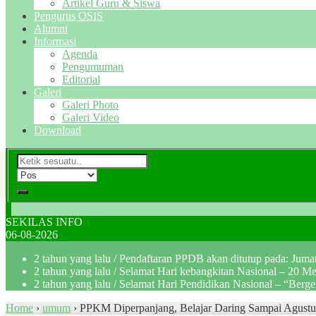
Artikel Guru & Siswa
Pengurus OSIS
Alumni
Informasi
Agenda
Pengumuman
Editorial
Galeri
Galeri Photo
Galeri Video
Download
SEKILAS INFO
06-08-2026
2 tahun yang lalu
/ Pendaftaran PPDB akan ditutup pada: Jum
2 tahun yang lalu
/ Selamat Hari kebangkitan Nasional – 20 M
2 tahun yang lalu
/ Selamat Hari Pendidikan Nasional – “Berg
Home
›
umum
›
PPKM Diperpanjang, Belajar Daring Sampai Agustu