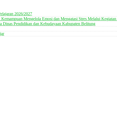
elajaran 2026/2027
n Kemampuan Mengelola Emosi dan Mengatasi Stres Melalui Kegiatan
 Dinas Pendidikan dan Kebudayaan Kabupaten Belitung
jar