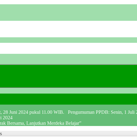
at, 28 Juni 2024 pukul 11.00 WIB. Pengumuman PPDB: Senin, 1 Juli
ei 2024
erak Bersama, Lanjutkan Merdeka Belajar”
s