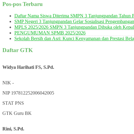
Pos-pos Terbaru
Daftar Nama Siswa Diterima SMPN 3 Tanjungpandan Tahun P
SMP Negeri 3 Tanjungpandan Gelar Sosialisasi Pengembanga
MPLS 2025/2026 SMPN 3 Tanjungpandan Dibuka oleh Kepala
PENGUMUMAN SPMB 2025/2026
Sekolah Bersih dan Asri: Kunci Kenyamanan dan Prestasi Bela
Daftar GTK
Widya Harihati FS, S.Pd.
NIK
-
NIP
197812252006042005
STAT
PNS
GTK
Guru BK
Rini, S.Pd.