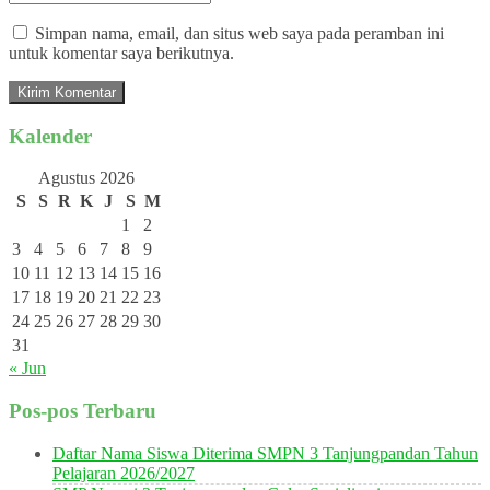
Simpan nama, email, dan situs web saya pada peramban ini
untuk komentar saya berikutnya.
Kalender
Agustus 2026
S
S
R
K
J
S
M
1
2
3
4
5
6
7
8
9
10
11
12
13
14
15
16
17
18
19
20
21
22
23
24
25
26
27
28
29
30
31
« Jun
Pos-pos Terbaru
Daftar Nama Siswa Diterima SMPN 3 Tanjungpandan Tahun
Pelajaran 2026/2027