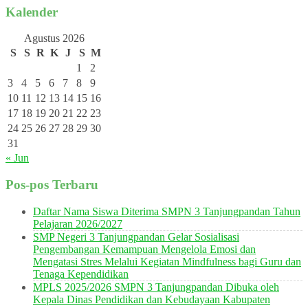
Kalender
Agustus 2026
S
S
R
K
J
S
M
1
2
3
4
5
6
7
8
9
10
11
12
13
14
15
16
17
18
19
20
21
22
23
24
25
26
27
28
29
30
31
« Jun
Pos-pos Terbaru
Daftar Nama Siswa Diterima SMPN 3 Tanjungpandan Tahun
Pelajaran 2026/2027
SMP Negeri 3 Tanjungpandan Gelar Sosialisasi
Pengembangan Kemampuan Mengelola Emosi dan
Mengatasi Stres Melalui Kegiatan Mindfulness bagi Guru dan
Tenaga Kependidikan
MPLS 2025/2026 SMPN 3 Tanjungpandan Dibuka oleh
Kepala Dinas Pendidikan dan Kebudayaan Kabupaten