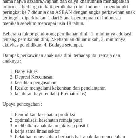
nama najwa azzahra,wajihan dan calya khairunnisa mendapatkan
informasi berharga terkait pernikahan dini. Indonesia menduduki
peringkat ke 7 didunia dan ASEAN dengan angka perkawinan anak
tertinggi . diperkirakan 1 dari 5 anak perempuan di Indonesia
menikah sebelum mencapai usia 18 tahun.
Beberapa faktor pendorong pernikahan dini : 1. minimnya edukasi
tentang pernikahan dini, 2.kehamilan diluar nikah, 3. minimnya
aktivitas pendidikan, 4. Budaya setempat.
Dampak perkawinan anak usia dini terhadap ibu remaja dan
anaknya ;
Baby Blues
Depresi Kecemasan
kesulitan pengasuhan
Resiko mengalami kekerasan dan penelantaran
kelahiran bayi rendah ( Prematuritas)
Upaya pencegahan :
Pendidikan kesehatan produksi
optimalisasi kesehatan remaja putri
melibatkan anak dalam aktivita positif
kerja sama lintas sektor
Pelatihan pengasuhan berbaris hak anak dan pencegahan