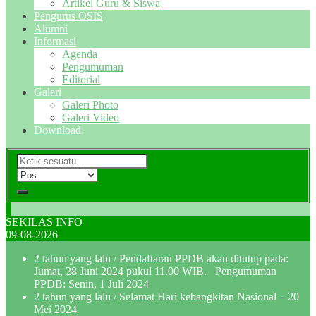
Artikel Guru & Siswa
Pengurus OSIS
Alumni
Informasi
Agenda
Pengumuman
Editorial
Galeri
Galeri Photo
Galeri Video
Download
SEKILAS INFO
09-08-2026
2 tahun yang lalu
/ Pendaftaran PPDB akan ditutup pada:
Jumat, 28 Juni 2024 pukul 11.00 WIB. Pengumuman
PPDB: Senin, 1 Juli 2024
2 tahun yang lalu
/ Selamat Hari kebangkitan Nasional – 20
Mei 2024