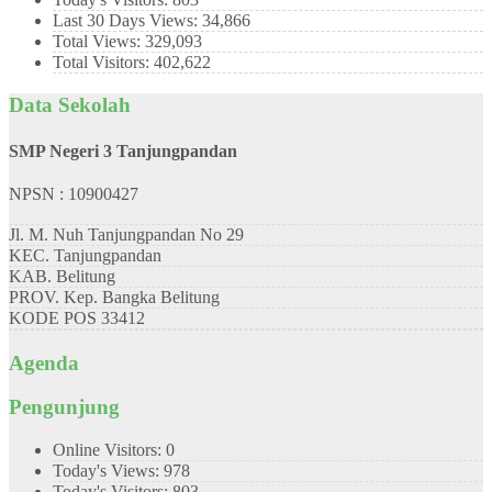
Last 30 Days Views:
34,866
Total Views:
329,093
Total Visitors:
402,622
Data Sekolah
SMP Negeri 3 Tanjungpandan
NPSN : 10900427
Jl. M. Nuh Tanjungpandan No 29
KEC.
Tanjungpandan
KAB.
Belitung
PROV.
Kep. Bangka Belitung
KODE POS
33412
Agenda
Pengunjung
Online Visitors:
0
Today's Views:
978
Today's Visitors:
803