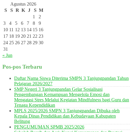
Agustus 2026
S
S
R
K
J
S
M
1
2
3
4
5
6
7
8
9
10
11
12
13
14
15
16
17
18
19
20
21
22
23
24
25
26
27
28
29
30
31
« Jun
Pos-pos Terbaru
Daftar Nama Siswa Diterima SMPN 3 Tanjungpandan Tahun
Pelajaran 2026/2027
SMP Negeri 3 Tanjungpandan Gelar Sosialisasi
Pengembangan Kemampuan Mengelola Emosi dan
Mengatasi Stres Melalui Kegiatan Mindfulness bagi Guru dan
Tenaga Kependidikan
MPLS 2025/2026 SMPN 3 Tanjungpandan Dibuka oleh
Kepala Dinas Pendidikan dan Kebudayaan Kabupaten
Belitung
PENGUMUMAN SPMB 2025/2026