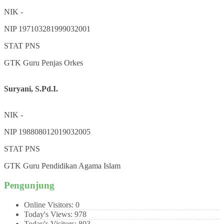
NIK
-
NIP
197103281999032001
STAT
PNS
GTK
Guru Penjas Orkes
Suryani, S.Pd.I.
NIK
-
NIP
198808012019032005
STAT
PNS
GTK
Guru Pendidikan Agama Islam
Pengunjung
Online Visitors:
0
Today's Views:
978
Today's Visitors:
803